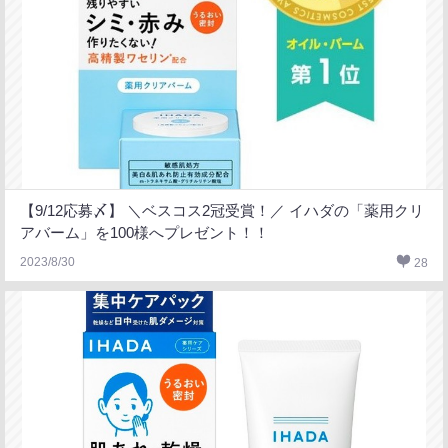
【9/12応募〆】 ＼ベスコス2冠受賞！／ イハダの「薬用クリ
アバーム」を100様へプレゼント！！
2023/8/30
28