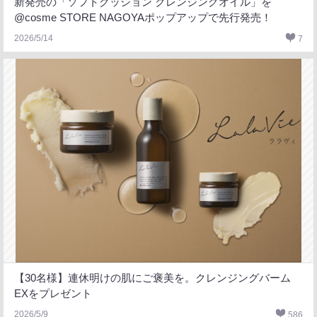
新発売の「ソフトクッション クレンジングオイル」を
@cosme STORE NAGOYAポップアップで先行発売！
2026/5/14
7
【30名様】連休明けの肌にご褒美を。クレンジングバーム
EXをプレゼント
2026/5/9
586