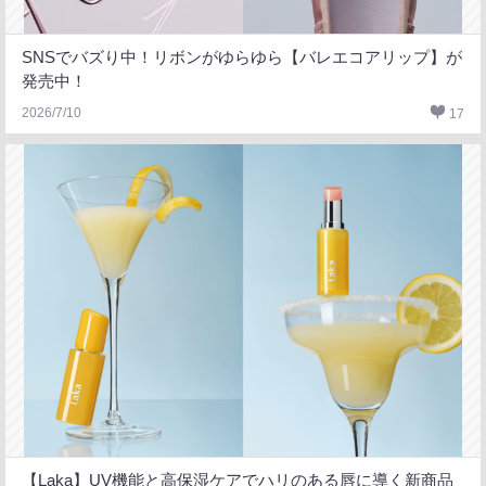
SNSでバズり中！リボンがゆらゆら【バレエコアリップ】が
発売中！
2026/7/10
17
【Laka】UV機能と高保湿ケアでハリのある唇に導く新商品