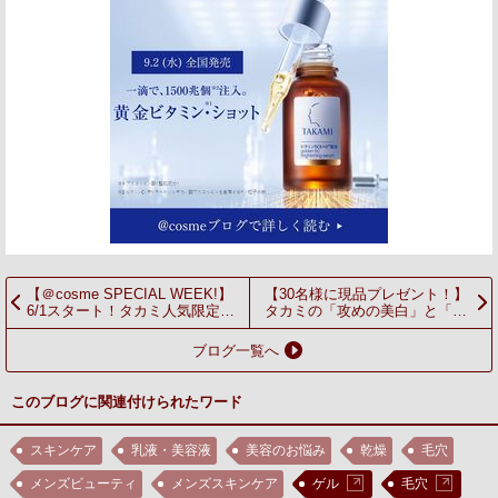
【＠cosme SPECIAL WEEK!】
【30名様に現品プレゼント！】
6/1スタート！タカミ人気限定キ
タカミの「攻めの美白」と「守
ットが登場！20％ポイントバッ
りのUV」で、内側から澄みわ
クも！！｜
たるような透明感を。
ブログ一覧へ
このブログに関連付けられたワード
スキンケア
乳液・美容液
美容のお悩み
乾燥
毛穴
メンズビューティ
メンズスキンケア
ゲル
毛穴