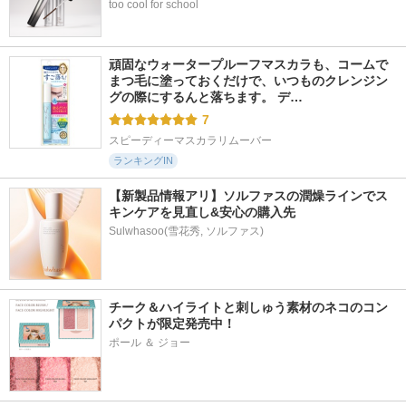
too cool for school
頑固なウォータープルーフマスカラも、コームで
まつ毛に塗っておくだけで、いつものクレンジン
グの際にするんと落ちます。 デ…
7
スピーディーマスカラリムーバー
ランキングIN
【新製品情報アリ】ソルファスの潤燥ラインでス
キンケアを見直し&安心の購入先
Sulwhasoo(雪花秀, ソルファス)
チーク＆ハイライトと刺しゅう素材のネコのコン
パクトが限定発売中！
ポール ＆ ジョー