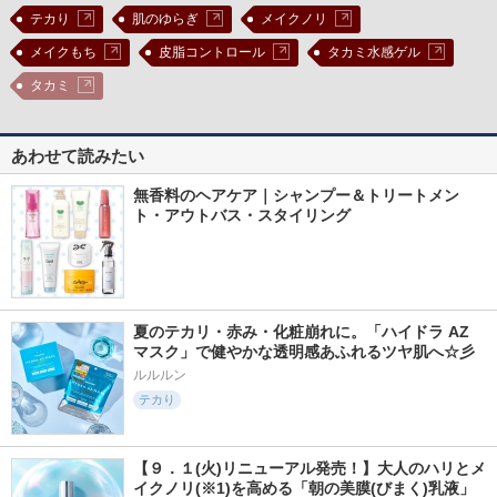
テカり
肌のゆらぎ
メイクノリ
メイクもち
皮脂コントロール
タカミ水感ゲル
タカミ
あわせて読みたい
無香料のヘアケア｜シャンプー＆トリートメン
ト・アウトバス・スタイリング
夏のテカリ・赤み・化粧崩れに。「ハイドラ AZ 
マスク」で健やかな透明感あふれるツヤ肌へ☆彡
ルルルン
テカり
【９．１(火)リニューアル発売！】大人のハリとメ
イクノリ(※1)を高める「朝の美膜(びまく)乳液」