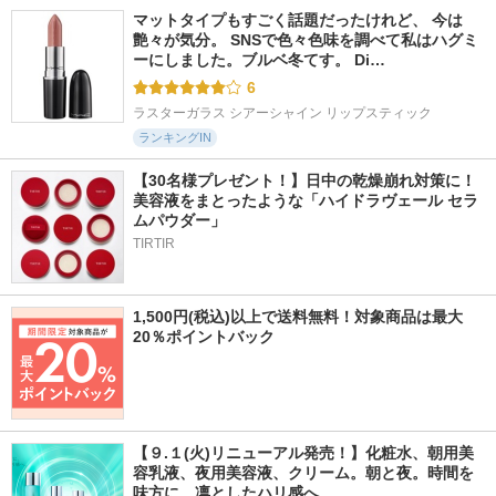
マットタイプもすごく話題だったけれど、 今は
艶々が気分。 SNSで色々色味を調べて私はハグミ
ーにしました。ブルベ冬てす。 Di…
6
ラスターガラス シアーシャイン リップスティック
ランキングIN
【30名様プレゼント！】日中の乾燥崩れ対策に！
美容液をまとったような「ハイドラヴェール セラ
ムパウダー」
TIRTIR
1,500円(税込)以上で送料無料！対象商品は最大
20％ポイントバック
【９.１(火)リニューアル発売！】化粧水、朝用美
容乳液、夜用美容液、クリーム。朝と夜。時間を
味方に、凛としたハリ感へ