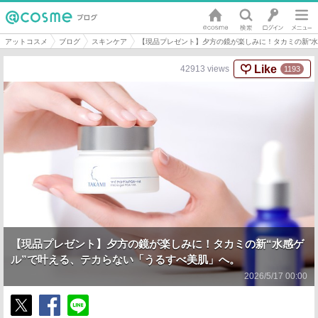
アットコスメ
ブログ
スキンケア
【現品プレゼント】夕方の鏡が楽しみに！タカミの新“水
Like
42913
views
1193
【現品プレゼント】夕方の鏡が楽しみに！タカミの新“水感ゲ
ル”で叶える、テカらない「うるすべ美肌」へ。
2026/5/17 00:00