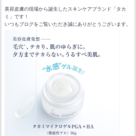
ポ
シ
送
美容皮膚の現場から誕生したスキンケアブランド「タカ
ス
ェ
る
ミ」です！
ト
ア
いつもブログをご覧いただき誠にありがとうございます。