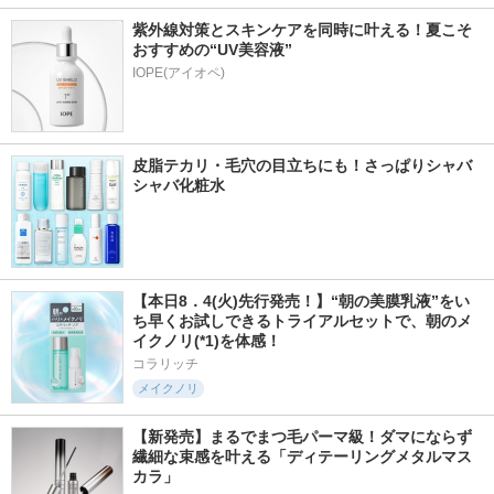
紫外線対策とスキンケアを同時に叶える！夏こそ
おすすめの“UV美容液”
IOPE(アイオペ)
皮脂テカリ・毛穴の目立ちにも！さっぱりシャバ
シャバ化粧水
【本日8．4(火)先行発売！】“朝の美膜乳液”をい
ち早くお試しできるトライアルセットで、朝のメ
イクノリ(*1)を体感！
コラリッチ
メイクノリ
【新発売】まるでまつ毛パーマ級！ダマにならず
繊細な束感を叶える「ディテーリングメタルマス
カラ」