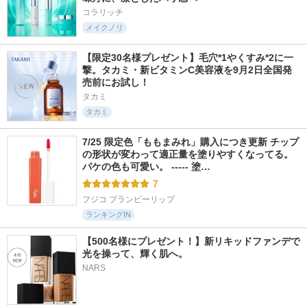
コラリッチ
メイクノリ
【限定30名様プレゼント】毛穴*1やくすみ*2に一
撃。タカミ・新ビタミンC美容液を9月2日全国発
売前にお試し！
タカミ
タカミ
7/25 限定色「ももまみれ」購入につき更新 チップ
の形状が変わって適正量を塗りやすくなってる。
パケの色も可愛い。 ----- 塗…
7
フジコ プランピーリップ
ランキングIN
【500名様にプレゼント！】新リキッドファンデで
光を操って、輝く肌へ。
NARS