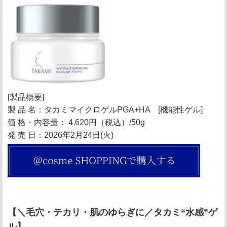
[製品概要]
製 品 名：タカミマイクロゲルPGA+HA [機能性ゲル]
価 格・内容量： 4,620円（税込）/50g
発 売 日：2026年2月24日(火)
【＼毛穴・テカリ・肌のゆらぎに／タカミ“水感”ゲ
ル】