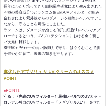
高いUV防御力と細胞レベルでのダメージケア*2を両立
長年にわたり培ってきた細胞長寿研究により生み出された
４種の美容成分*5とランコム独自のUVフィルターの組み
合わせにより紫外線からのダメージを細胞レベルでケアし
ながら、守ることを可能にしました。
ランコムは、ダメージが始まる“前”に細胞*1レベルでアプ
ローチするという、UVプロテクションにおける全く新し
い次元に挑戦します。
SPF50+ PA++++の高い防御力で守り、はぐくむことで肌
を健やかに育て、未来の輝きを守ります。
進化したアプソリュ ザ UV クリームのオススメ
POINT
■POINT1.
守る：〈先進のUVフィルター〉最強レベル*6のUVカット
ロレアル独自のUVフィルター「メギゾリルXL*7」を含む