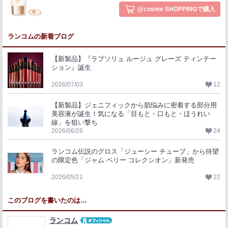
@cosme SHOPPINGで購入
ランコムの新着ブログ
【新製品】『ラプソリュ ルージュ グレーズ ティンテー
ション』誕生
2026/07/03
12
【新製品】ジェニフィックから肌悩みに密着する部分用
美容液が誕生！気になる「目もと・口もと・ほうれい
線」を狙い撃ち
2026/06/26
24
ランコム伝説のグロス「ジューシー チューブ」から待望
の限定色「ジャム ベリー コレクシオン」新発売
2026/05/21
22
このブログを書いたのは…
ランコム