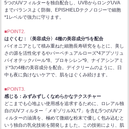
5つのUVフィルターを独自配合し、UVBからロングUVA
までバランスよく防御。EPISHIELDテクノロジーで細胞
*1レベルで強力に守ります。
■POINT2.
はぐくむ：〈美容成分〉4種の美容成分*5を配合
パイオニアとして積み重ねた細胞長寿研究をもとに、美し
さの源を活性化するやパーペチュアルローズ*4アプソリュ
バイオテックパール*8、プロキシレン*9、ナイアシンアミ
ド*3の4種の美容成分を配合。デイクリームのように、日
中も夜に負けないケアで、肌をはぐくみ続けます。
■POINT3.
感じる：みずみずしくなめらかなテクスチャー
どこまでも心地よい使用感を追求するために、ロレアル独
自のUVフィルター「メギゾリルXL*7」を含む5つのUVフ
ィルターの油滴を、極めて微細な粉末で優しく包み込むと
いう独自の乳化技術を開発しました。この技術により、肌