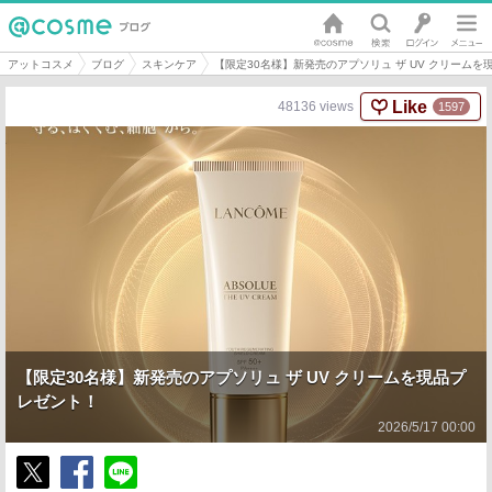
アットコスメ
ブログ
スキンケア
【限定30名様】新発売のアプソリュ ザ UV クリームを
Like
48136
views
1597
【限定30名様】新発売のアプソリュ ザ UV クリームを現品プ
レゼント！
2026/5/17 00:00