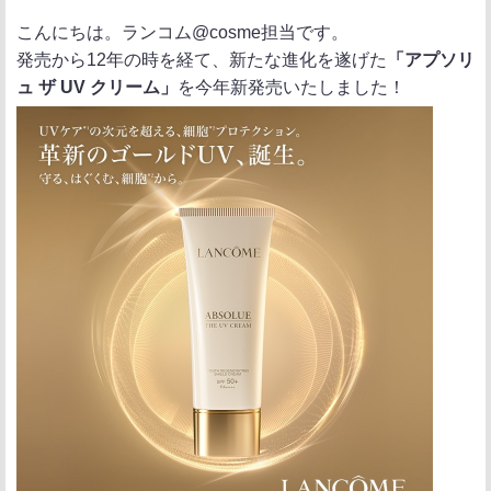
ポ
シ
送
こんにちは。ランコム@cosme担当です。
ス
ェ
る
発売から12年の時を経て、新たな進化を遂げた
「アプソリ
ト
ア
ュ ザ UV クリーム」
を今年新発売いたしました！