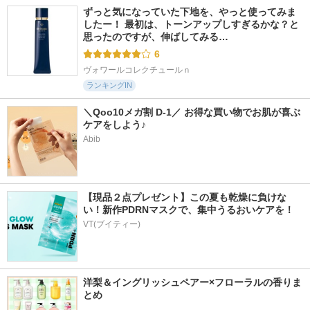
ずっと気になっていた下地を、やっと使ってみま
したー！ 最初は、トーンアップしすぎるかな？と
思ったのですが、伸ばしてみる…
6
ヴォワールコレクチュールｎ
ランキングIN
＼Qoo10メガ割 D-1／ お得な買い物でお肌が喜ぶ
ケアをしよう♪
Abib
【現品２点プレゼント】この夏も乾燥に負けな
い！新作PDRNマスクで、集中うるおいケアを！
VT(ブイティー)
洋梨＆イングリッシュペアー×フローラルの香りま
とめ