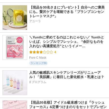
【現品を30名さまにプレゼント】自分へのご褒美
にも。贅沢ケアを堪能できる「プランプコンセン
トレートマスク*」
アユーラ
＼Yunthに求めてるのはこれじゃない／ Yunthと
いえば、シンプルでフレッシュ、 “余計なものを
入れない高濃度処方”というイメー…
4
Pure C Mask
ランキングIN
人気の敏感肌スキンケアシリーズがリニューア
ル！「美肌菌」に着目した新化粧水・乳液とは？
d プログラム
【現品30名様】アイドル級束感つけま『ラッシュ
フォーカス』&定番つけまのりをセットでプレゼン