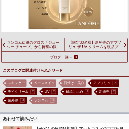
ランコム伝説のグロス「ジュー
【限定30名様】新発売のアプソ
シー チューブ」から待望の限定
リュ ザ UV クリームを現品プレ
色「ジャム ベリー コレクシオ
ゼント！
ン」新発売
ブログ一覧へ
このブログに関連付けられたワード
スキンケア
ベースメイク
日焼け・美白
アプソリュ
デイクリーム
UV
日焼け止め
新発売
紫外線
ランコム
あわせて読みたい
【子どもの日焼け対策】アットコスメのママ社員