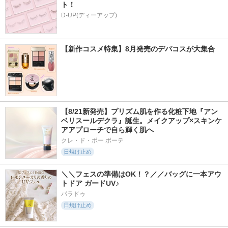
ト！
D-UP(ディーアップ)
【新作コスメ特集】8月発売のデパコスが大集合
【8/21新発売】プリズム肌を作る化粧下地『アン
ベリスールデクラ』誕生。メイクアップ×スキンケ
アアプローチで自ら輝く肌へ
クレ・ド・ポー ボーテ
日焼け止め
＼＼フェスの準備はOK！？／／バッグに一本アウ
トドア ガードUV♪
パラドゥ
日焼け止め