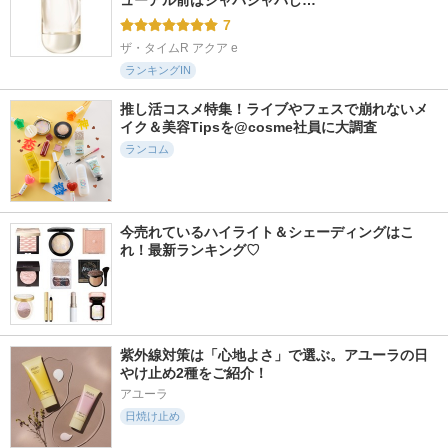
ューアル前はシャバシャバし…
7
ザ・タイムR アクア e
ランキングIN
推し活コスメ特集！ライブやフェスで崩れないメ
イク＆美容Tipsを@cosme社員に大調査
ランコム
今売れているハイライト＆シェーディングはこ
れ！最新ランキング♡
紫外線対策は「心地よさ」で選ぶ。アユーラの日
やけ止め2種をご紹介！
アユーラ
日焼け止め