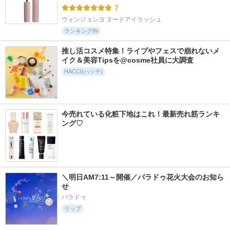
7
ウォンジョンヨ ヌードアイラッシュ
ランキングIN
推し活コスメ特集！ライブやフェスで崩れないメ
イク＆美容Tipsを@cosme社員に大調査
HACCI(ハッチ)
今売れている化粧下地はこれ！最新売れ筋ランキ
ング♡
＼明日AM7:11～開催／パラドゥ花火大会のお知ら
せ
パラドゥ
リップ