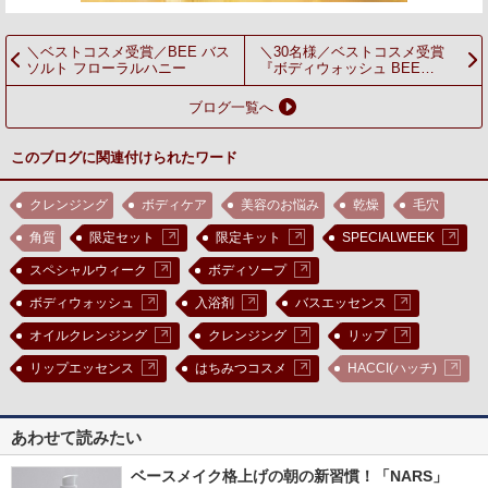
＼ベストコスメ受賞／BEE バス
＼30名様／ベストコスメ受賞
ソルト フローラルハニー
『ボディウォッシュ BEE
HUG』をプレゼント
ブログ一覧へ
このブログに関連付けられたワード
クレンジング
ボディケア
美容のお悩み
乾燥
毛穴
角質
限定セット
限定キット
SPECIALWEEK
スペシャルウィーク
ボディソープ
ボディウォッシュ
入浴剤
バスエッセンス
オイルクレンジング
クレンジング
リップ
リップエッセンス
はちみつコスメ
HACCI(ハッチ)
あわせて読みたい
ベースメイク格上げの朝の新習慣！「NARS」