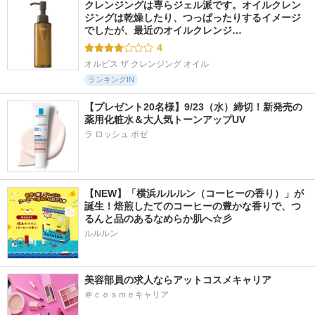
クレンジングは専らジェル派です。オイルクレン
ジングは乾燥したり、つっぱったりするイメージ
でしたが、最近のオイルクレンジ…
4
オルビス ザ クレンジング オイル
ランキングIN
【プレゼント20名様】9/23（水）締切！新発売の
薬用化粧水＆大人気トーンアップUV
ラ ロッシュ ポゼ
【NEW】「横浜ルルルン（コーヒーの香り）」が
誕生！焙煎したてのコーヒーの豊かな香りで、つ
るんと品のあるなめらか肌へ☆彡
ルルルン
美容部員の求人ならアットコスメキャリア
＠ｃｏｓｍｅキャリア