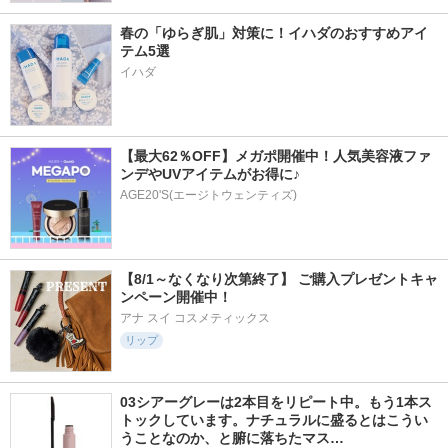
春の「ゆらぎ肌」対策に！イハダのおすすめアイ
テム5選
イハダ
【最大62％OFF】メガポ開催中！人気美容液ファ
ンデやUVアイテムがお得に♪
AGE20'S(エージトウェンティズ)
【8/1～なくなり次第終了】 ご購入プレゼントキャ
ンペーン開催中！
アナ スイ コスメティックス
リップ
03シアーグレーは2本目をリピート中。もう1本ス
トックしています。ナチュラルに盛るとはこうい
うことなのか、と腑に落ちたマス…