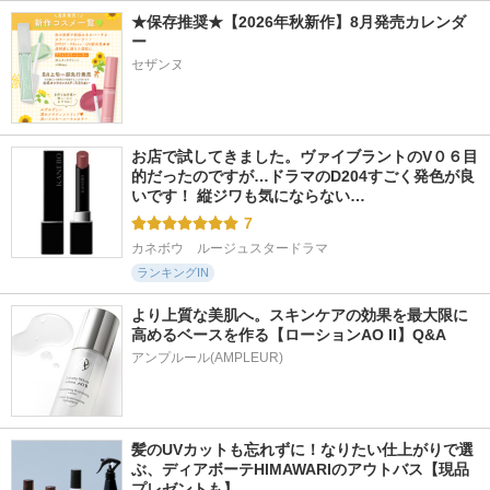
★保存推奨★【2026年秋新作】8月発売カレンダ
ー
セザンヌ
お店で試してきました。ヴァイブラントのV０６目
的だったのですが…ドラマのD204すごく発色が良
いです！ 縦ジワも気にならない…
7
カネボウ　ルージュスタードラマ
ランキングIN
より上質な美肌へ。スキンケアの効果を最大限に
高めるベースを作る【ローションAO II】Q&A
アンプルール(AMPLEUR)
髪のUVカットも忘れずに！なりたい仕上がりで選
ぶ、ディアボーテHIMAWARIのアウトバス【現品
プレゼントも】