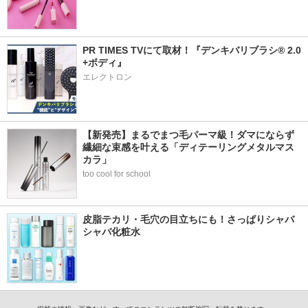
PR TIMES TVにて取材！『デンキバリブラシ® 2.0 
+ボディ』
エレクトロン
【新発売】まるでまつ毛パーマ級！ダマにならず
繊細な束感を叶える「ディテーリングメタルマス
カラ」
too cool for school
皮脂テカリ・毛穴の目立ちにも！さっぱりシャバ
シャバ化粧水