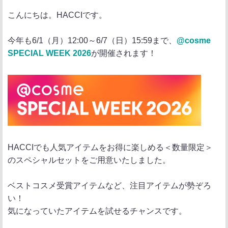
ポ
シ
送
こんにちは。HACCIです。
ス
ェ
る
ト
ア
今年も6/1（月）12:00～6/7（日）15:59まで、
@cosme
SPECIAL WEEK 2026
が開催されます！
HACCIでも人気アイテムをお得に楽しめる＜数量限定＞
のスペシャルセットをご用意いたしました。
ベストコスメ受賞アイテムなど、注目アイテムが勢ぞろ
い！
気になっていたアイテムを試せるチャンスです。