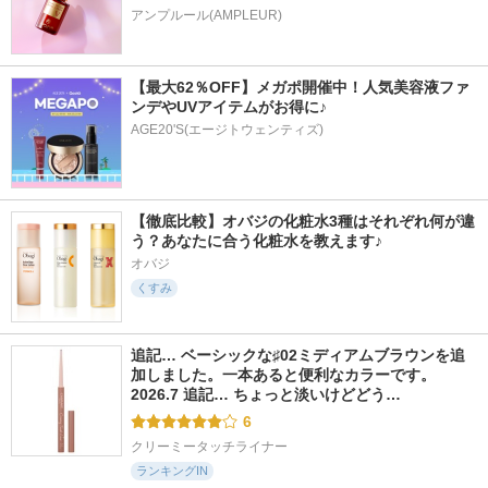
アンプルール(AMPLEUR)
【最大62％OFF】メガポ開催中！人気美容液ファ
ンデやUVアイテムがお得に♪
AGE20'S(エージトウェンティズ)
【徹底比較】オバジの化粧水3種はそれぞれ何が違
う？あなたに合う化粧水を教えます♪
オバジ
くすみ
追記… ベーシックな♯02ミディアムブラウンを追
加しました。一本あると便利なカラーです。 
2026.7 追記… ちょっと淡いけどどう…
6
クリーミータッチライナー
ランキングIN