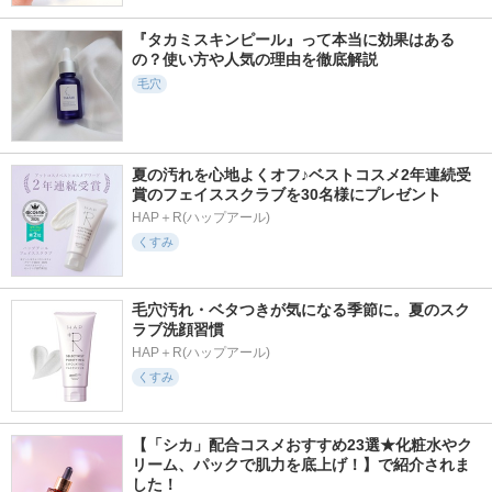
『タカミスキンピール』って本当に効果はある
の？使い方や人気の理由を徹底解説
毛穴
夏の汚れを心地よくオフ♪ベストコスメ2年連続受
賞のフェイススクラブを30名様にプレゼント
HAP＋R(ハップアール)
くすみ
毛穴汚れ・ベタつきが気になる季節に。夏のスク
ラブ洗顔習慣
HAP＋R(ハップアール)
くすみ
【「シカ」配合コスメおすすめ23選★化粧水やク
リーム、パックで肌力を底上げ！】で紹介されま
した！