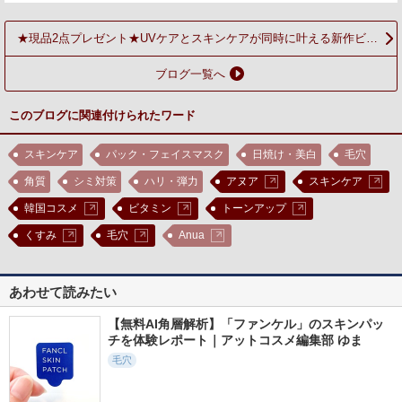
★現品2点プレゼント★UVケアとスキンケアが同時に叶える新作ビタ
Ｃ2品をご紹介
ブログ一覧へ
このブログに関連付けられたワード
スキンケア
パック・フェイスマスク
日焼け・美白
毛穴
角質
シミ対策
ハリ・弾力
アヌア
スキンケア
韓国コスメ
ビタミン
トーンアップ
くすみ
毛穴
Anua
あわせて読みたい
【無料AI角層解析】「ファンケル」のスキンパッ
チを体験レポート｜アットコスメ編集部 ゆま
毛穴