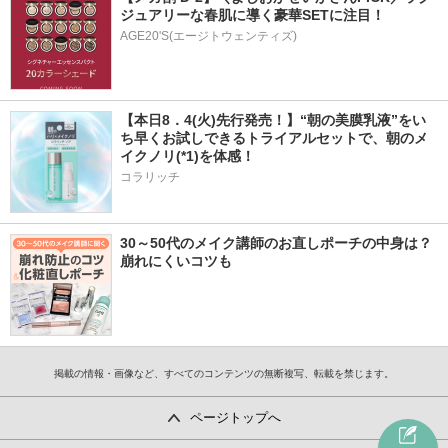
ジュアリーな春肌に導く豪華SETに注目！
AGE20'S(エージトウェンティズ)
【本日8．4(火)先行発売！】“朝の美膜乳液”をい
ち早くお試しできるトライアルセットで、朝のメ
イクノリ(*1)を体感！
コラリッチ
30～50代のメイク講師のお直しポーチの中身は？
崩れにくいコツも
掲載の情報・画像など、すべてのコンテンツの無断複写、転載を禁じます。
ページトップへ