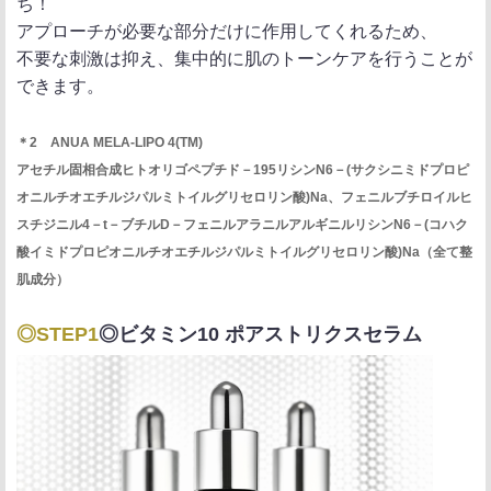
ち！
アプローチが必要な部分だけに作用してくれるため、
不要な刺激は抑え、集中的に肌のトーンケアを行うことが
できます。
＊2 ANUA MELA-LIPO 4(TM)
アセチル固相合成ヒトオリゴペプチド－195リシンN6－(サクシニミドプロピ
オニルチオエチルジパルミトイルグリセロリン酸)Na、フェニルブチロイルヒ
スチジニル4－t－ブチルD－フェニルアラニルアルギニルリシンN6－(コハク
酸イミドプロピオニルチオエチルジパルミトイルグリセロリン酸)Na（全て整
肌成分）
◎STEP1
◎ビタミン10 ポアストリクスセラム