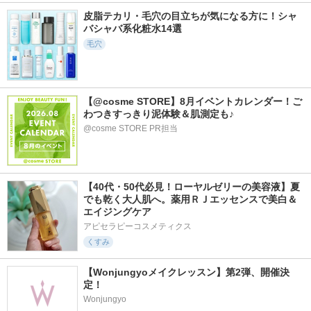
皮脂テカリ・毛穴の目立ちが気になる方に！シャ
バシャバ系化粧水14選
毛穴
【@cosme STORE】8月イベントカレンダー！ご
わつきすっきり泥体験＆肌測定も♪
@cosme STORE PR担当
【40代・50代必見！ローヤルゼリーの美容液】夏
でも乾く大人肌へ。薬用ＲＪエッセンスで美白＆
エイジングケア
アピセラピーコスメティクス
くすみ
【Wonjungyoメイクレッスン】第2弾、開催決
定！
Wonjungyo