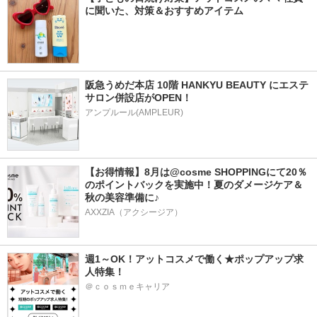
に聞いた、対策＆おすすめアイテム
阪急うめだ本店 10階 HANKYU BEAUTY にエステ
サロン併設店がOPEN！
アンプルール(AMPLEUR)
【お得情報】8月は@cosme SHOPPINGにて20％
のポイントバックを実施中！夏のダメージケア＆
秋の美容準備に♪
AXXZIA（アクシージア）
週1～OK！アットコスメで働く★ポップアップ求
人特集！
＠ｃｏｓｍｅキャリア