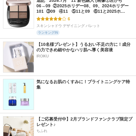
追記　2026.7月　11 新色購入 (画像①左から
06→09  ②2025ホリデー08、09、2024ホリデー
101  ③09   ④11   ⑤11と09   ⑥11と2025ホ…
6
スキンシャドウ デザイニング パレット
ランキングIN
【10名様プレゼント】うるおい不足の方に！成分
の力できめ細やかなハリ肌へ導く美容液
IROIKU
気になるお肌のくすみに！ブライトニングケア特
集
【ご応募受付中】2月ブランドファンクラブ限定プ
レゼント♪
ちふれ