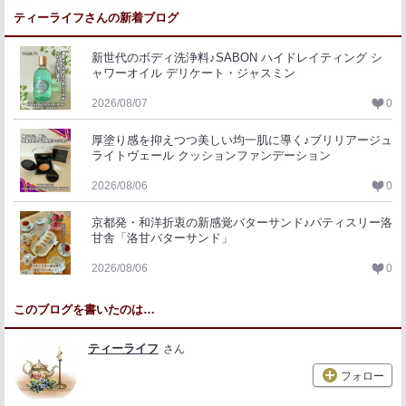
ティーライフさんの新着ブログ
新世代のボディ洗浄料♪SABON ハイドレイティング シ
ャワーオイル デリケート・ジャスミン
2026/08/07
0
厚塗り感を抑えつつ美しい均一肌に導く♪ブリリアージュ
ライトヴェール クッションファンデーション
2026/08/06
0
京都発・和洋折衷の新感覚バターサンド♪パティスリー洛
甘舎「洛甘バターサンド」
2026/08/06
0
このブログを書いたのは…
ティーライフ
さん
フォロー