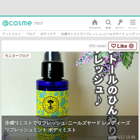
アットコスメ
ブログ
ボディケア
冷感*1ミストでリフレッシュ♪ニールズヤード レメディ
Like
656
views
0
モニターブログ
冷感*1ミストでリフレッシュ♪ニールズヤード レメディーズ
リフレッシュミント ボディミスト
2026/5/12 15:48