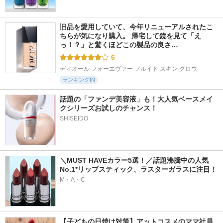
旧品を愛用していて、今年リニューアルされたこ
ちらが気になり購入。 帰宅して鏡を見て「え
っ！？」と驚くほどこの製品の良さ…
6
ディオール フォーエヴァー フルイド スキン グロウ
ランキングIN
話題の「ファンデ美容液」も！大人気ベースメイ
クシリーズお試しのチャンス！
SHISEIDO
＼MUST HAVEカラー5選！／話題沸騰中の人気
No.1*リップスティック、ラスターガラスに注目！
M・A・C
【子どもの日焼け対策】アットコスメのママ社員