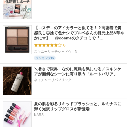
【コスデコのアイカラーと似てる！？高密着で質
感良し◎捨て色ナシでブルベさんの目元上品&華や
かに☆】 　@cosmeのクチコミで『…
6
スキニーリッチシャドウ　N
ランキングIN
＼暑さで限界…なのに乾燥も気になる／スキンケ
アが面倒なシーンに寄り添う「ルートバリア」
ネイチャーリパブリック
夏の肌を彩るリキッドブラッシュと、ルミナスに
輝く光沢リップグロスが新登場