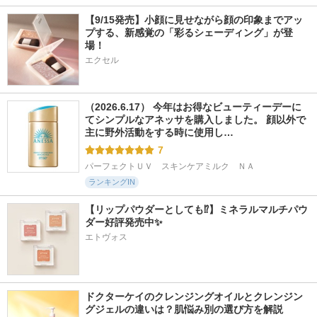
【9/15発売】小顔に見せながら顔の印象までアッ
プする、新感覚の「彩るシェーディング」が登
場！
エクセル
（2026.6.17） 今年はお得なビューティーデーに
てシンプルなアネッサを購入しました。 顔以外で
主に野外活動をする時に使用し…
7
パーフェクトＵＶ　スキンケアミルク　ＮＡ
ランキングIN
【リップパウダーとしても⁉】ミネラルマルチパウ
ダー好評発売中✨
エトヴォス
ドクターケイのクレンジングオイルとクレンジン
グジェルの違いは？肌悩み別の選び方を解説