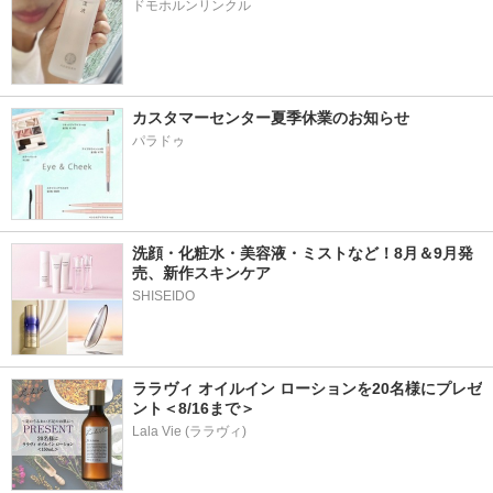
ドモホルンリンクル
カスタマーセンター夏季休業のお知らせ
パラドゥ
洗顔・化粧水・美容液・ミストなど！8月＆9月発
売、新作スキンケア
ララヴィ オイルイン ローションを20名様にプレゼ
ント＜8/16まで＞
Lala Vie (ララヴィ)