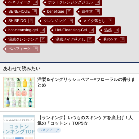
ベネフィーク
ホットクレンジングジェル
BENEFIQUE
benefique
資生堂
SHISEIDO
クレンジング
メイク落とし
hot-cleansing-gel
Hot-Cleansing-Gel
温感
温感クレンジング
温感メイク落とし
毛穴ケア
ベネフィーク
あわせて読みたい
洋梨＆イングリッシュペアー×フローラルの香りま
とめ
【ランキング】いつものスキンケアを底上げ！人
気の「コットン」TOP5☆
ベネフィーク