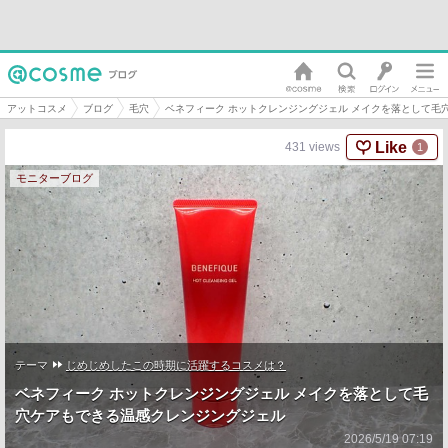
アットコスメ
ブログ
毛穴
ベネフィーク ホットクレンジングジェル メイクを落として毛
Like
431
views
1
モニターブログ
テーマ
じめじめしたこの時期に活躍するコスメは？
ベネフィーク ホットクレンジングジェル メイクを落として毛
穴ケアもできる温感クレンジングジェル
2026/5/19 07:19