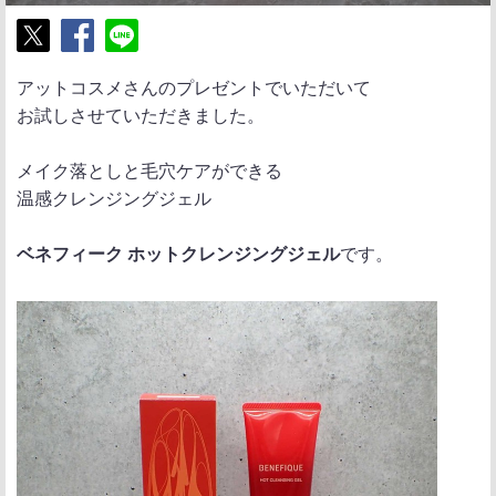
ポ
シ
送
アットコスメさんのプレゼントでいただいて
ス
ェ
る
お試しさせていただきました。
ト
ア
メイク落としと毛穴ケアができる
温感クレンジングジェル
ベネフィーク ホットクレンジングジェル
です。