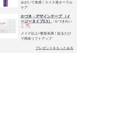
現
みがいて体感！スイス発オーラル
ケア
品
かづき・デザインテープ （イ
ージータイプEX）
/ かづきれい
こ
現
メイク以上×整形未満！貼るだけ
で簡単リフトアップ
品
プレゼントをもっとみる