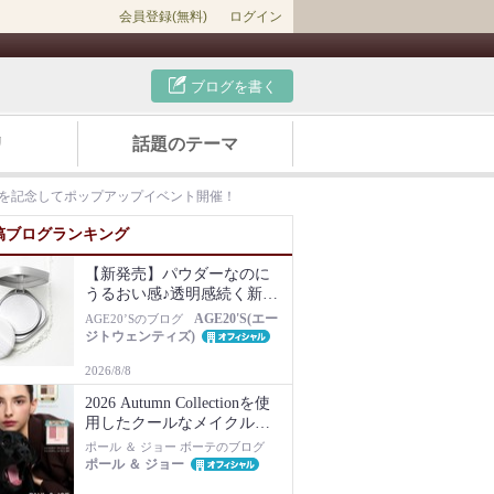
会員登録(無料)
ログイン
ブログを書く
リ
話題のテーマ
を記念してポップアップイベント開催！
稿ブログランキング
【新発売】パウダーなのに
うるおい感♪透明感続く新感
覚フェイスパウダー
AGE20'S(エー
AGE20’Sのブログ
ジトウェンティズ)
2026/8/8
2026 Autumn Collectionを使
用したクールなメイクルッ
ク♪
ポール ＆ ジョー ボーテのブログ
ポール ＆ ジョー