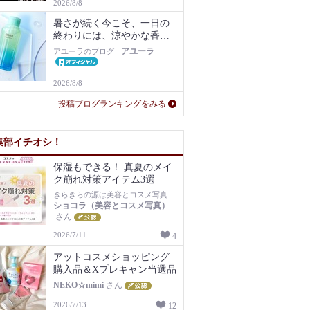
2026/8/8
暑さが続く今こそ、一日の
終わりには、涼やかな香り
に包まれるバスタイムを。
アユーラ
アユーラのブログ
2026/8/8
投稿ブログランキングをみる
集部イチオシ！
保湿もできる！ 真夏のメイ
ク崩れ対策アイテム3選
きらきらの源は美容とコスメ写真
ショコラ（美容とコスメ写真）
さん
2026/7/11
4
アットコスメショッピング
購入品＆Xプレキャン当選品
NEKO☆mimi
さん
2026/7/13
12