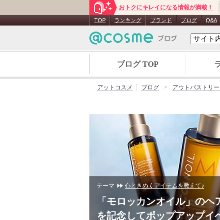
おトクにキレイになる情報が満載！
TOP
ランキング
ブランド
ブログ
Q&A
ブログ TOP
アットコスメ
ブログ
アウトバストリー
テーマ
心ときめくアイテムを教えて♪
「モロッカンオイル」のヘ
を記念してポップアップイ