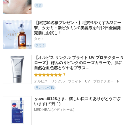
角質
【限定30名様プレゼント】毛穴*1やくすみ*2に一
撃。タカミ・新ビタミンC美容液を9月2日全国発
売前にお試し！
タカミ
タカミ
【オルビス リンクル ブライト UV プロテクター N 
ローズ】 ほんのりピンクのローズカラーで、肌に
自然な血色感とツヤをプラス…
7
オルビス　リンクル　ブライト　UV　プロテクター　N
ランキングIN
 yuzuki0128さま、嬉しい口コミありがとうござ
います( *´艸｀)
MEDIHEAL(メディヒール)