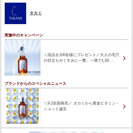
タカミ
実施中のキャンペーン
＼現品を100名様にプレゼント／大人の毛穴
の目立ちやくすみに一撃。一滴で1,50…
ブランドからのスペシャルニュース
＼9.2全国発売／ タカミから黄金ビタミン・
ショット誕生