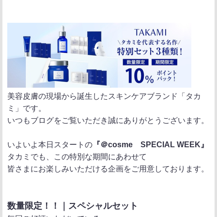
ポ
シ
送
ス
ェ
る
ト
ア
美容皮膚の現場から誕生したスキンケアブランド「タカ
ミ」です。
いつもブログをご覧いただき誠にありがとうございます。
いよいよ本日スタートの
『＠cosme SPECIAL WEEK』
タカミでも、この特別な期間にあわせて
皆さまにお楽しみいただける企画をご用意しております。
数量限定！！｜スペシャルセット