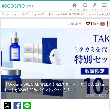
アットコスメ
ブログ
スキンケア
【＠cosme SPECIAL WEEK!】6/1スタート！
Like
1248
views
11
【＠cosme SPECIAL WEEK!】6/1スタート！タカミ人気限定
キットが登場！20％ポイントバックも！！｜
2026/6/1 12:00