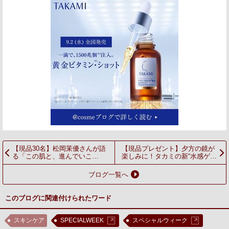
【現品30名】松岡茉優さんが語
【現品プレゼント】夕方の鏡が
る「この肌と、進んでいこ
楽しみに！タカミの新“水感ゲ
う。」タカミと育む、揺るぎな
ル”で叶える、テカらない「うる
い美しさで、前を向いて歩める
すべ美肌」へ。
ブログ一覧へ
人生。
このブログに関連付けられたワード
スキンケア
SPECIALWEEK
スペシャルウィーク