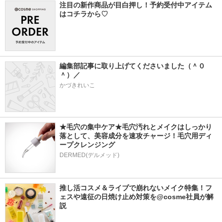
注目の新作商品が目白押し！予約受付中アイテム
はコチラから♡
編集部記事に取り上げてくださいました（＾０
＾）／
かづきれいこ
★毛穴の集中ケア★毛穴汚れとメイクはしっかり
落として、美容成分を速攻チャージ！毛穴用ディ
ープクレンジング
DERMED(デルメッド)
推し活コスメ＆ライブで崩れないメイク特集！フ
ェスや遠征の日焼け止め対策を@cosme社員が解
説