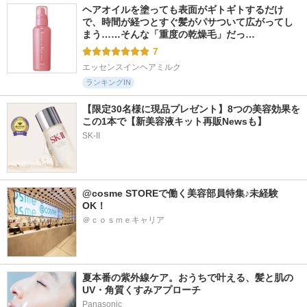
ヘアオイルを塗っても表面がギトギトするだけ
で、時間が経つとすぐ髪がパサついて広がってし
まう……そんな「重度の乾燥毛」だっ…
7
エッセンスインヘアミルク
ランキングIN
【限定30名様に現品プレゼント】8つの美容効果を
この1本で【新美容液キット再販Newsも】
SK-II
@cosme STOREで働く美容部員特集♪未経験
OK！
＠ｃｏｓｍｅキャリア
夏本番の紫外線ケア。おうちで叶える、髪と肌の
UV・角質くすみアプローチ
Panasonic