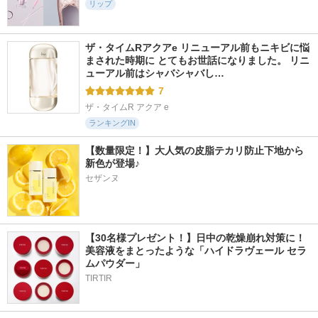
リップ
ザ・タイムRアクアe リニューアル前もニキビに悩
まされた時期に とてもお世話になりました。 リニ
ューアル前はシャバシャバし…
7
ザ・タイムR アクア e
ランキングIN
【数量限定！】大人気の皮脂テカリ防止下地から
新色が登場♪
セザンヌ
【30名様プレゼント！】日中の乾燥崩れ対策に！
美容液をまとったような「ハイドラヴェール セラ
ムパウダー」
TIRTIR