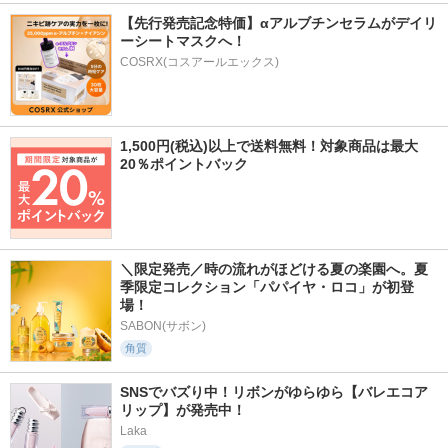
【先行発売記念特価】αアルブチンセラムがデイリ
ーシートマスクへ！
COSRX(コスアールエックス)
1,500円(税込)以上で送料無料！対象商品は最大
20％ポイントバック
＼限定発売／時の流れがほどける夏の楽園へ。夏
季限定コレクション「パパイヤ・ロコ」が初登
場！
SABON(サボン)
角質
SNSでバズり中！リボンがゆらゆら【バレエコア
リップ】が発売中！
Laka