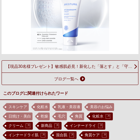
【現品30名様プレゼント】敏感肌必見！新化した「落とす」と「守
る」の両立！アトバリア365 クレンザー2種
ブログ一覧へ
このブログに関連付けられたワード
スキンケア
化粧水
乳液・美容液
美容のお悩み
日焼け・美白
乾燥
毛穴
角質
化粧水
クリーム
新商品
インナードライ
インナードライ肌
混合肌
角質ケア