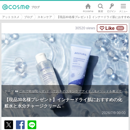
アットコスメ
ブログ
スキンケア
【現品30名様プレゼント】インナードライ肌におすす
Like
30520
views
858
テーマ
これで乾燥知らず♪とっておきのスキンケアアイテム&メソッドを教えて
【現品30名様プレゼント】インナードライ肌におすすめの化
粧水と水分チャージクリーム
2026/7/9 00:00