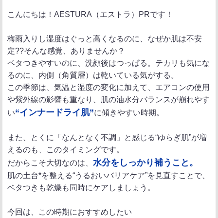
ポ
シ
送
こんにちは！AESTURA（エストラ）PRです！
ス
ェ
る
ト
ア
梅雨入りし湿度はぐっと高くなるのに、なぜか肌は不安
定??そんな感覚、ありませんか？
ベタつきやすいのに、洗顔後はつっぱる。テカリも気にな
るのに、内側（角質層）は乾いている気がする。
この季節は、気温と湿度の変化に加えて、エアコンの使用
や紫外線の影響も重なり、肌の油水分バランスが崩れやす
“インナードライ肌”
い
に傾きやすい時期。
また、とくに「なんとなく不調」と感じる“ゆらぎ肌”が増
えるのも、このタイミングです。
水分をしっかり補うこと。
だからこそ大切なのは、
肌の土台*を整える“うるおいバリアケア”を見直すことで、
ベタつきも乾燥も同時にケアしましょう。
今回は、この時期におすすめしたい