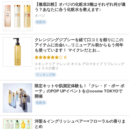
【徹底比較】オバジの化粧水3種はそれぞれ何が違
う？あなたに合う化粧水を教えます♪
オバジ
化粧水
クレンジングジプシーを経て口コミを頼りにこの
アイテムに出会い…リニューアル前からもう何年
も使っています！ マイクレだとお…
6
スキンクリア クレンズ オイル アロマタイプ リフレシング
シトラスの香り
ランキングIN
限定キットや肌測定体験も！「クレ・ド・ポー ボ
ーテ」のPOP UPイベントを@cosme TOKYOで
開催
化粧水
洋梨＆イングリッシュペアー×フローラルの香りま
とめ