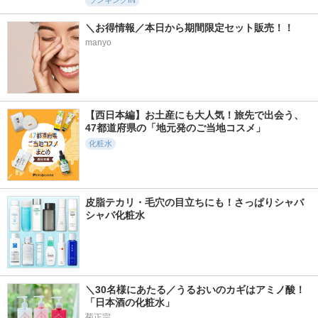
ランキングIN
＼お得情報／本日から期間限定セット販売！！
manyo
【西日本編】お土産にも大人気！旅先で出会う、
47都道府県の「地元発のご当地コスメ」
化粧水
皮脂テカリ・毛穴の目立ちにも！さっぱりシャバ
シャバ化粧水
＼30名様にあたる／うるおいのカギはアミノ酸！
「日本酒の化粧水」
菊正宗