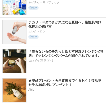
ネイチャーリパブリック
化粧水
テカリ・ベタつきが気になる夏肌へ。脂性肌向け
化粧水の選び方
エレクトロン
化粧水
『要らないものを丸っと落とす保湿クレンジング8
選』でクレンジングバームが紹介されています♪
Lala Vie (ララヴィ)
★現品プレゼント★角質層までうるおう！復活草
セラム30名様にプレゼント！
Abib