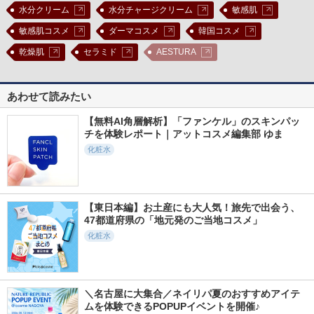
水分クリーム
水分チャージクリーム
敏感肌
敏感肌コスメ
ダーマコスメ
韓国コスメ
乾燥肌
セラミド
AESTURA
あわせて読みたい
【無料AI角層解析】「ファンケル」のスキンパッ
チを体験レポート｜アットコスメ編集部 ゆま
化粧水
【東日本編】お土産にも大人気！旅先で出会う、
47都道府県の「地元発のご当地コスメ」
化粧水
＼名古屋に大集合／ネイリパ夏のおすすめアイテ
ムを体験できるPOPUPイベントを開催♪