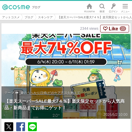
アットコスメ
ブログ
スキンケア
【楽天スーパーSALE最大7４％】楽天限定セットから
Like
2344
views
23
テーマ
“夏のうっかり日焼け”のケア方法を教えて
【楽天スーパーSALE最大7４％】楽天限定セットから人気商
品・新商品までお得にゲット！
2026/6/2 10:00