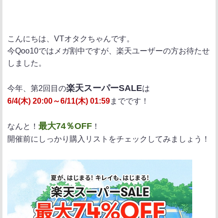
ポ
シ
送
ス
ェ
る
ト
ア
こんにちは、VTオタクちゃんです。
今Qoo10ではメガ割中ですが、楽天ユーザーの方お待たせ
しました。
楽天スーパーSALE
今年、第2回目の
は
6/4(木) 20:00～6/11(木) 01:59
までです！
最大74％OFF
なんと！
！
開催前にしっかり購入リストをチェックしてみましょう！