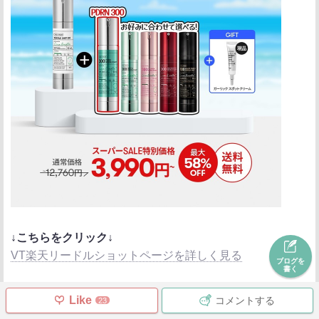
↓こちらをクリック↓
VT楽天リードルショットページを詳しく見る
ブログを
書く
次に、SNSでバズって大人気の【カプセルクリー
Like
コメントする
23
ム】