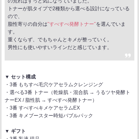
の荒れはずっと気になっていました。
トナーが肌タイプで2種類から選べる設計になっている
ので、
脂性寄りの自分は
"すべすべ発酵トナー"
を選んでいま
す。
重くならず、でもちゃんとキメが整っていく。
男性にも使いやすいラインだと感じています。
▼ セット構成
・3番 もちすべ毛穴ケアセラムクレンジング
・選べる3番 トナー（乾燥肌・混合肌 → うるツヤ発酵ト
ナーEX / 脂性肌 → すべすべ発酵トナー）
・3番 すべすべキメケアセラムEX
・3番 キメブースター時短バブルパック
▼ ギフト
・3番 乳液 現品