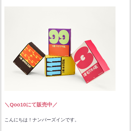
ポ
シ
送
ス
ェ
る
ト
ア
＼Qoo10にて販売中／
こんにちは！ナンバーズインです。