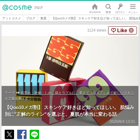
アットコスメ
ブログ
角質
【Qoo10メガ割】 スキンケア好きほど知ってほしい。 肌悩
Like
1124
views
9
テーマ
肌荒れ・乾燥・しわ…肌トラブルに。変えて（加えて）みて欲しいスキン
ケア術を教えて
【Qoo10メガ割】 スキンケア好きほど知ってほしい。 肌悩み
別に"正解のライン"を選ぶと、夏肌が本当に変わる話
2026/6/4 13:31