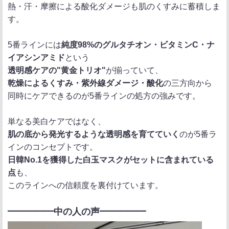
熱・汗・摩擦による酸化ダメージも肌のくすみに蓄積しま
す。
5番ラインには
純度98%のグルタチオン・ビタミンC・ナ
イアシンアミド
という
透明感ケアの"黄金トリオ"
が揃っていて、
乾燥によるくすみ・紫外線ダメージ・酸化
の三方向から
同時にケアできるのが5番ラインの処方の強みです。
単なる美白ケアではなく、
肌の底から発光するような透明感を育てていく
のが5番ラ
インのコンセプトです。
日韓No.1を獲得した白玉マスクがセットに含まれている
点
も、
このラインへの信頼度を裏付けています。
━━━━━中の人の声━━━━━