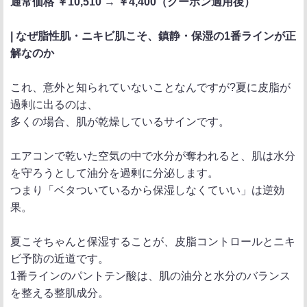
通常価格 ￥10,510 → ￥4,400（クーポン適用後）
| なぜ脂性肌・ニキビ肌こそ、鎮静・保湿の1番ラインが正
解なのか
これ、意外と知られていないことなんですが?夏に皮脂が
過剰に出るのは、
多くの場合、肌が乾燥しているサインです。
エアコンで乾いた空気の中で水分が奪われると、肌は水分
を守ろうとして油分を過剰に分泌します。
つまり「ベタついているから保湿しなくていい」は逆効
果。
夏こそちゃんと保湿することが、皮脂コントロールとニキ
ビ予防の近道です。
1番ラインのパントテン酸は、肌の油分と水分のバランス
を整える整肌成分。