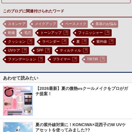
このブログに関連付けられたワード
スキンケア
メイクアップ
ベースメイク
美容のお悩み
乾燥
毛穴
トーンアップ
フィニッシャー
クッション
ラベンダー
夏
紫外線
UVケア
SPF
ティルティル
ファンデーション
プライマー
TIRTIR
あわせて読みたい
【2026最新】夏の微熱vsクールメイクをプロがガ
チ提案！
夏の紫外線対策に！KONCIWA×花西子のW UVケ
アセットを使ってみました??