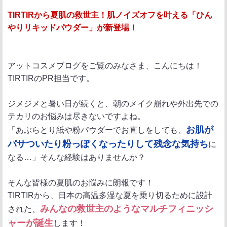
ポ
シ
送
TIRTIRから夏肌の救世主！肌ノイズオフを叶える「ひん
ス
ェ
る
やりリキッドパウダー」が新登場！
ト
ア
アットコスメブログをご覧のみなさま、こんにちは！
TIRTIRのPR担当です。
ジメジメと暑い日が続くと、朝のメイク崩れや外出先での
テカリのお悩みは尽きないですよね。
お肌が
「あぶらとり紙や粉パウダーでお直しをしても、
パサついたり粉っぽくなったりして残念な気持ち
に
なる…」そんな経験はありませんか？
そんな皆様の夏肌のお悩みに朗報です！
TIRTIRから、日本の高温多湿な夏を乗り切るために設計
みんなの救世主のようなマルチフィニッシ
された、
ャーが誕生
します！