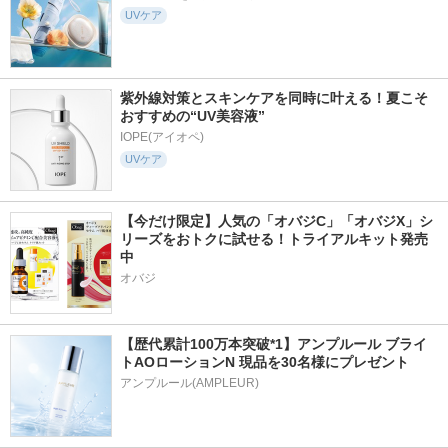
UVケア
紫外線対策とスキンケアを同時に叶える！夏こそ
おすすめの“UV美容液”
IOPE(アイオペ)
UVケア
【今だけ限定】人気の「オバジC」「オバジX」シ
リーズをおトクに試せる！トライアルキット発売
中
オバジ
【歴代累計100万本突破*1】アンプルール ブライ
トAOローションN 現品を30名様にプレゼント
アンプルール(AMPLEUR)