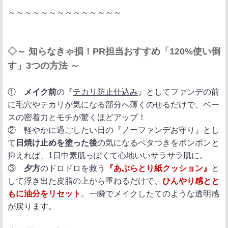
～～～～～～～～～～～～～～
◇～ 知らなきゃ損！PR担当おすすめ「120%使い倒
す」3つの方法 ～
①
メイク前
の『
テカリ防止仕込み
』としてファンデの前
に毛穴やテカリが気になる部分へ薄くのせるだけで、ベー
スの密着力とモチが驚くほどアップ！
② 軽やかに過ごしたい日の『ノーファンデお守り』とし
て
日焼け止めを塗った後
の気になるベタつきをポンポンと
抑えれば、1日中素肌っぽくて心地いいサラサラ肌に。
③
夕方
のドロドロを救う
『あぶらとり紙クッション』
と
して浮き出た皮脂の上から重ねるだけで、
ひんやり感とと
もに油分をリセット
。一瞬でメイクしたてのような透明感
が戻ります。