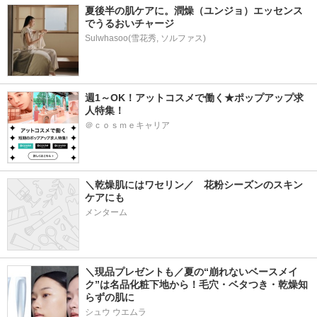
夏後半の肌ケアに。潤燥（ユンジョ）エッセンス
でうるおいチャージ
Sulwhasoo(雪花秀, ソルファス)
週1～OK！アットコスメで働く★ポップアップ求
人特集！
＠ｃｏｓｍｅキャリア
＼乾燥肌にはワセリン／　花粉シーズンのスキン
ケアにも
メンターム
＼現品プレゼントも／夏の“崩れないベースメイ
ク”は名品化粧下地から！毛穴・ベタつき・乾燥知
らずの肌に
シュウ ウエムラ