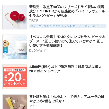
新発売！氷点下40℃のフリーズドライ製法の美容
成分！？TIRTIRから新感覚の「ハイドラヴェール 
セラムパウダー」が登場
TIRTIR
ウォーターリズム グロウ ティント ロージー デュー ルビー エディション
【ベスコス受賞】“DUO クレンズセラム ピール＆
ブースト”正しい使い方で使えていますか？ 正し
い使い方を徹底解説！
DUO(デュオ)
1,500円(税込)以上で送料無料！対象商品は最大
20％ポイントバック
紫外線対策は「心地よさ」で選ぶ。アユーラの日
やけ止め2種をご紹介！
アユーラ