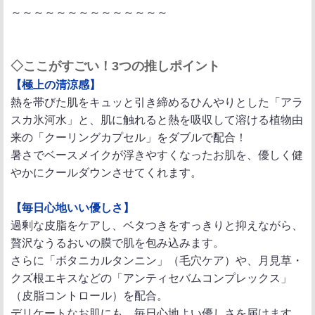
～～～～～～～～～～～～～～
◇ここがすごい！3つの推しポイント
【極上の清涼感】
熱を帯びた肌をキュッと引き締めるひんやりとした「アラ
スカ氷河水」と、肌に触れると熱を吸収して溶ける植物由
来の「クーリングカプセル」をダブルで配合！
暑さでベースメイクが浮きやすくなったお肌を、優しく健
やかにクールダウンさせてくれます。
【毎日心地いい優しさ】
過剰な皮脂をケアし、ベタつきをすっきりと抑えながら、
贅沢なうるおいの膜で肌を包み込みます。
さらに「ボタニカルタンニン」（毛穴ケア）や、月見草・
クズ根エキスなどの「アンティセバムコンプレックス」
（皮脂コントロール）を配合。
デリケートなお肌にも、毎日心地よい優しさを届けます。