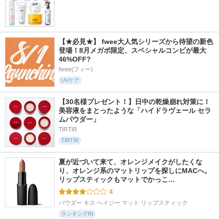
【★必見★】 fwee大人気シリーズから待望の新色
登場！8月メガポ限定、スペシャルコンビが最大
46%OFF?
fwee(フィー)
UVケア
【30名様プレゼント！】日中の乾燥崩れ対策に！
美容液をまとったような「ハイドラヴェール セラ
ムパウダー」
TIRTIR
TIRTIR
夏が近づいて来て、オレンジメイクがしたくな
り、オレンジ系のマットリップを探しにMACへ。 
リップスティックもマットでかっこ…
4
パウダー キス ヘイジー マット リップスティック
ランキングIN