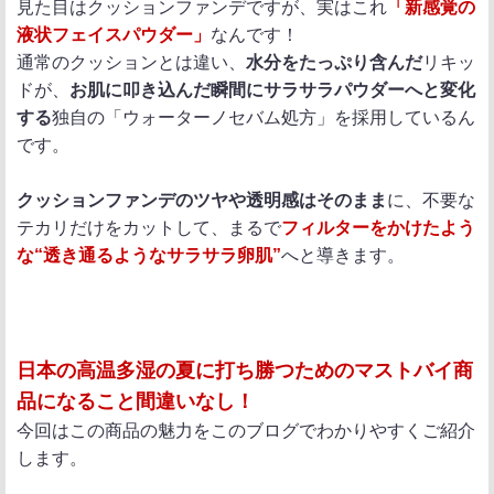
見た目はクッションファンデですが、実はこれ
「新感覚の
液状フェイスパウダー」
なんです！
通常のクッションとは違い、
水分をたっぷり含んだ
リキッ
ドが、
お肌に叩き込んだ瞬間にサラサラパウダーへと変化
する
独自の「ウォーターノセバム処方」を採用しているん
です。
クッションファンデのツヤや透明感はそのまま
に、不要な
テカリだけをカットして、まるで
フィルターをかけたよう
な“透き通るようなサラサラ卵肌”
へと導きます。
日本の高温多湿の夏に打ち勝つためのマストバイ商
品になること間違いなし！
今回はこの商品の魅力をこのブログでわかりやすくご紹介
します。