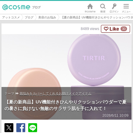
アットコスメ
ブログ
美容のお悩み
【夏の新商品】UV機能付きひんやりクッションパウ
Like
8489
views
30
テーマ
肌悩みをカバーしてくれるお助けメイクアイテム
【夏の新商品】UV機能付きひんやりクッションパウダーで夏
の暑さに負けない無敵のサラサラ肌を手に入れて！
2026/6/11 10:09