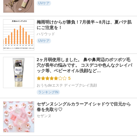
UVケア
梅雨明けからが勝負！7月後半～8月は、夏バテ肌
にご注意を！
ハリウッド
UVケア
2ヶ月弱使用しました。 鼻や鼻周辺のポツポツ毛
穴が長年の悩みです。 コスデコや色んなクレイパ
ック等、ベビーオイル洗顔など…
5
おうちdeエステ ディープクレイ洗顔
ランキングIN
セザンヌシングルカラーアイシャドウで目元から
春を先取り♡
セザンヌ