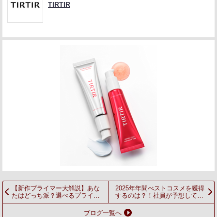
TIRTIR
【新作プライマー大解説】あな
2025年年間べストコスメを獲得
たはどっち派？選べるプライマ
するのは？！社員が予想してみ
ー 「ツヤ肌」VS「セミマット
た！
肌」!
ブログ一覧へ