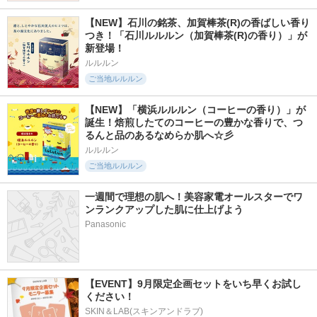
【NEW】石川の銘茶、加賀棒茶(R)の香ばしい香り
つき！「石川ルルルン（加賀棒茶(R)の香り）」が
新登場！
ルルルン
ご当地ルルルン
【NEW】「横浜ルルルン（コーヒーの香り）」が
誕生！焙煎したてのコーヒーの豊かな香りで、つ
るんと品のあるなめらか肌へ☆彡
ルルルン
ご当地ルルルン
一週間で理想の肌へ！美容家電オールスターでワ
ンランクアップした肌に仕上げよう
Panasonic
【EVENT】9月限定企画セットをいち早くお試し
ください！
SKIN＆LAB(スキンアンドラブ)