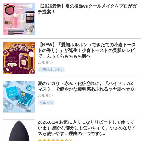
【2026最新】夏の微熱vsクールメイクをプロがガ
チ提案！
【NEW】『愛知ルルルン（できたての小倉トース
トの香り）』が誕生！小倉トーストの美肌レシピ
で、ふっくらもちもち肌へ
ルルルン
ご当地ルルルン
夏のテカリ・赤み・化粧崩れに。「ハイドラ AZ 
マスク」で健やかな透明感あふれるツヤ肌へ☆彡
ルルルン
ルルルン
2026.6.14 お気に入りになりリピートして使って
います 細かな部分にも使いやすく、小さめなサイ
ズも使いやすい理由の一つです(…