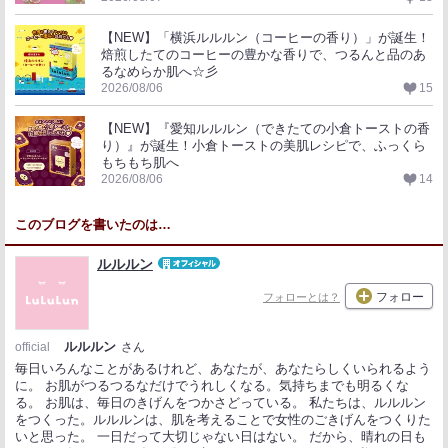
【NEW】「横浜ルルルン（コーヒーの香り）」が誕生！
焙煎したてのコーヒーの豊かな香りで、つるんと品のあ
るなめらか肌へ☆彡
2026/08/06
15
【NEW】『愛知ルルルン（できたての小倉トーストの香
り）』が誕生！小倉トーストの美肌レシピで、ふっくら
もちもち肌へ
2026/08/06
14
このブログを書いたのは…
ルルルン
フォロー
フォローとは？
ルルルン
official
さん
毎日いろんなことがあるけれど、あなたが、あなたらしくいられるよう
に。 お肌がつるつるなだけでうれしくなる。気持ちまでも明るくな
る。 お肌は、毎日のきげんをつかさどっている。 私たちは、ルルルン
をつくった。ルルルンは、肌を考えることで女性のごきげんをつくりた
いと思った。 一日だって大切じゃない日はない。 だから、晴れの日も