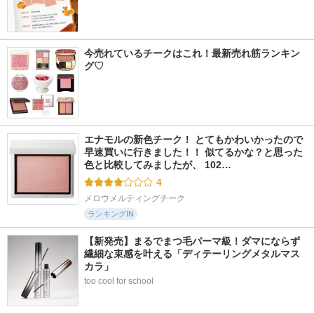
今売れているチークはこれ！最新売れ筋ランキン
グ♡
エナモルの新色チーク！ とてもかわいかったので
早速買いに行きました！！ 似てるかな？と思った
色と比較してみましたが、 102…
4
メロウメルティングチーク
ランキングIN
【新発売】まるでまつ毛パーマ級！ダマにならず
繊細な束感を叶える「ディテーリングメタルマス
カラ」
too cool for school