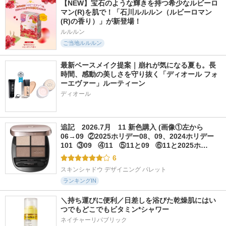
【NEW】宝石のような輝きを持つ希少なルビーロ
マン(R)を肌で！「石川ルルルン（ルビーロマン
(R)の香り）」が新登場！
ルルルン
ご当地ルルルン
最新ベースメイク提案｜崩れが気になる夏も。長
時間、感動の美しさを守り抜く「ディオール フォ
ーエヴァー」ルーティーン
ディオール
追記　2026.7月　11 新色購入 (画像①左から
06→09  ②2025ホリデー08、09、2024ホリデー
101  ③09   ④11   ⑤11と09   ⑥11と2025ホ…
6
スキンシャドウ デザイニング パレット
ランキングIN
＼持ち運びに便利／日差しを浴びた乾燥肌にはい
つでもどこでもビタミン*シャワー
ネイチャーリパブリック