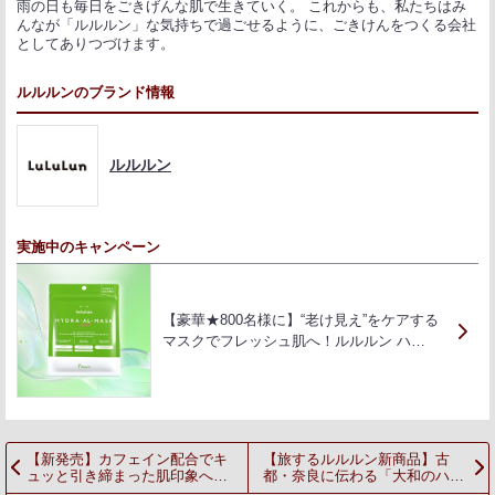
雨の日も毎日をごきげんな肌で生きていく。 これからも、私たちはみ
んなが「ルルルン」な気持ちで過ごせるように、ごきけんをつくる会社
としてありつづけます。
ルルルンのブランド情報
ルルルン
実施中のキャンペーン
【豪華★800名様に】“老け見え”をケアする
マスクでフレッシュ肌へ！ルルルン ハ…
【新発売】カフェイン配合でキ
【旅するルルルン新商品】古
ュッと引き締まった肌印象へ！
都・奈良に伝わる「大和のハー
緊急ケア美容液が誕生☆彡
ブ」の恵みで、お肌の健康祈