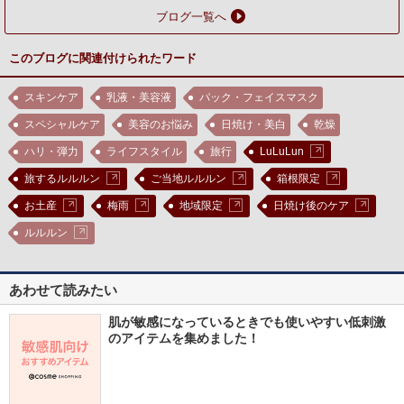
願！『奈良ルルルン（ハーブの
ブログ一覧へ
香り）』誕生
このブログに関連付けられたワード
スキンケア
乳液・美容液
パック・フェイスマスク
スペシャルケア
美容のお悩み
日焼け・美白
乾燥
ハリ・弾力
ライフスタイル
旅行
LuLuLun
旅するルルルン
ご当地ルルルン
箱根限定
お土産
梅雨
地域限定
日焼け後のケア
ルルルン
あわせて読みたい
肌が敏感になっているときでも使いやすい低刺激
のアイテムを集めました！