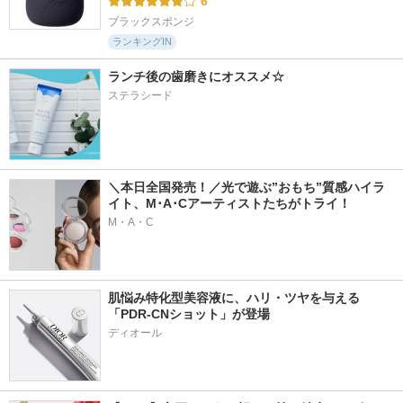
6
ブラックスポンジ
ランキングIN
ランチ後の歯磨きにオススメ☆
ステラシード
＼本日全国発売！／光で遊ぶ”おもち”質感ハイラ
イト、M･A･Cアーティストたちがトライ！
M・A・C
肌悩み特化型美容液に、ハリ・ツヤを与える
「PDR-CNショット」が登場