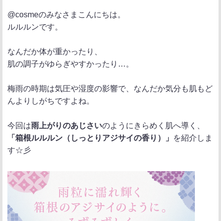
ポ
シ
送
@cosmeのみなさまこんにちは。
ス
ェ
る
ルルルンです。
ト
ア
なんだか体が重かったり、
肌の調子がゆらぎやすかったり…。
梅雨の時期は気圧や湿度の影響で、なんだか気分も肌もど
んよりしがちですよね。
今回は
雨上がりのあじさい
のようにきらめく肌へ導く、
「箱根ルルルン（しっとりアジサイの香り）」
を紹介しま
す☆彡