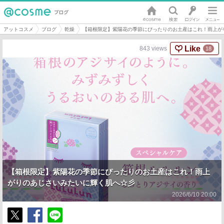
アットコスメ
ブログ
乾燥
【箱根限定】紫陽花の季節にぴったりのお土産はこれ！雨上が
Like
843
views
18
【箱根限定】紫陽花の季節にぴったりのお土産はこれ！雨上
がりのあじさいみたいに輝く肌へ☆彡
2026/6/10 20:00