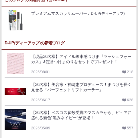
プレミアムマスカラリムーバー
D-UP(ディーアップ)
D-UP(ディーアップ)の新着ブログ
【現品30名様】アイドル級束感つけま『ラッシュフォー
カス』&定番つけまのりをセットでプレゼント！
2026/08/01
218
【30名様】美容家・神崎恵プロデュース！まつげを長く
見せる『パーフェクトリフトカーラー』
2026/06/17
628
【30名様】ベスコス多数受賞のマスカラから、ピュアに
盛れる新色"黒みネイビー"が登場！
2026/05/09
557