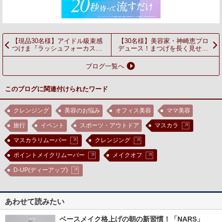
【現品30名様】アイドル級束感
【30名様】美容家・神崎恵プロ
つけま『ラッシュフォーカス』
デュース！まつげを長く見せる
&定番つけまのりをセットでプ
『パーフェクトリフトカーラ
レゼント！
ー』
ブログ一覧へ
このブログに関連付けられたワード
クレンジング
美容のお悩み
オフィス美容
ママ美容
旅行
イベント
スポーツ・アウトドア
マスカラ
マスカラリムーバー
クレンジング
ポイントメイクリムーバー
メイクオフ
D-UP(ディーアップ)
あわせて読みたい
ベースメイク格上げの朝の新習慣！「NARS」