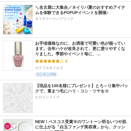
＼名古屋に大集合／ネイリパ夏のおすすめアイテ
ムを体験できるPOPUPイベントを開催♪
ネイチャーリパブリック
お手頃価格なのに、お洒落で可愛い色が揃ってい
ます。去年ハケが改良されて、更に塗りやすくな
りました。季節やイベント毎に、…
6
カラフルネイルズ
ランキングIN
【現品を100名様にプレゼント】とろ～り集中パッ
クで、素まつ毛にハリ・コシ・ツヤを☆
ヒロインメイク
NEW！ベスコス受賞※のワントーン明るいつや肌
に仕上がる「白玉ファンデ美容液」から、クッシ