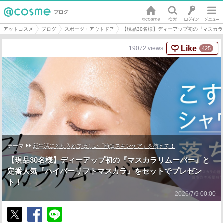
アットコスメ
ブログ
スポーツ・アウトドア
【現品30名様】ディーアップ初の『マスカ
Like
19072
views
425
テーマ
新生活にとり入れてほしい「時短スキンケア」を教えて！
【現品30名様】ディーアップ初の『マスカラリムーバー』と
定番人気『ハイパーリフトマスカラ』をセットでプレゼン
ト！
2026/7/9 00:00