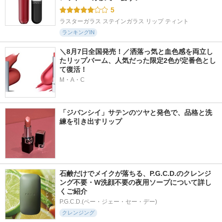
5
ラスターガラス ステインガラス リップ ティント
ランキングIN
＼8月7日全国発売！／洒落っ気と血色感を両立し
たリップバーム、人気だった限定2色が定番色とし
て復活！
M・A・C
「ジバンシイ」サテンのツヤと発色で、品格と洗
練を引き出すリップ
石鹸だけでメイクが落ちる、P.G.C.D.のクレンジ
ング不要・W洗顔不要の夜用ソープについて詳し
くご紹介
P.G.C.D.(ペー・ジェー・セー・デー)
クレンジング