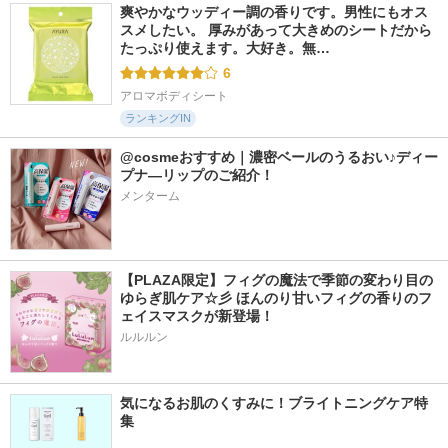
爽やかなウッディー調の香りです。男性にもオス
スメしたい。 厚みがあって大きめのシートだから
たっぷり使えます。大好き。無…
6
アロマボディシート
ランキングIN
@cosmeおすすめ｜濃密ベールのうるおい♪ディー
プナ―リップのご紹介！
メンターム
【PLAZA限定】フィグの魔法で季節の変わり目の
ゆらぎ肌ケア☆彡 ほんのり甘いフィグの香りのフ
ェイスマスクが新登場！
ルルルン
気になるお肌のくすみに！ブライトニングケア特
集