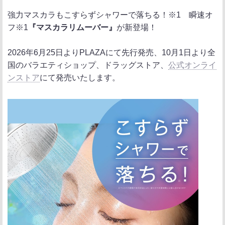
ポ
シ
送
強力マスカラもこすらずシャワーで落ちる！※1 瞬速オ
ス
ェ
る
フ※1
『マスカラリムーバー』
が新登場！
ト
ア
2026年6月25日よりPLAZAにて先行発売、10月1日より全
国のバラエティショップ、ドラッグストア、
公式オンライ
ンストア
にて発売いたします。