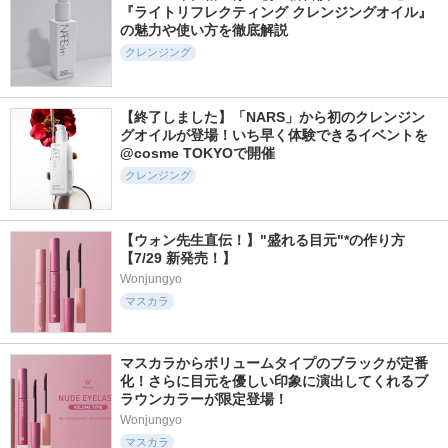
『ライトリフレクティング クレンジングオイル』
の魅力や使い方を徹底解説
クレンジング
【終了しました】「NARS」から初のクレンジン
グオイルが登場！いち早く体験できるイベントを
@cosme TOKYOで開催
クレンジング
【ウォン先生直伝！】"盛れる目元"*の作り方
【7/29 新発売！】
Wonjungyo
マスカラ
マスカラからボリュームタイプのブラックが定番
化！さらに目元を優しい印象に演出してくれるブ
ラウンカラーが限定登場！
Wonjungyo
マスカラ