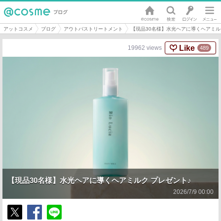
アットコスメ
ブログ
アウトバストリートメント
【現品30名様】水光ヘアに導くヘアミル
Like
19962
views
489
【現品30名様】水光ヘアに導くヘアミルク プレゼント♪
2026/7/9 00:00