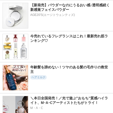
【新発売】パウダーなのにうるおい感♪透明感続く
新感覚フェイスパウダー
AGE20'S(エージトウェンティズ)
今売れているフレグランスはこれ！最新売れ筋ラ
ンキング♡
年齢髪を諦めない！ツヤのある髪の毛作りの救世
主
ヘアミルク
＼本日全国発売！／光で遊ぶ”おもち”質感ハイラ
イト、M･A･Cアーティストたちがトライ！
M・A・C