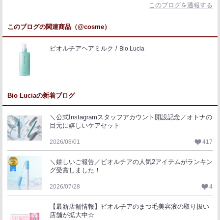
このブログを通報する
このブログの関連商品（@cosme）
ビオルチアヘアミルク
Bio Lucia
Bio Luciaの新着ブログ
＼公式Instagramスタッフアカウント開設記念／オトナの
目元に嬉しいケアセット
2026/08/01
417
＼嬉しいご報告／ビオルチアの人気2アイテムがランキン
グ受賞しました！
2026/07/28
4
【最新店舗情報】ビオルチアのまつ毛美容液の取り扱い
店舗が拡大中☆