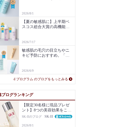
用感が人気の「バランス&
アクネケア」高機能土台化
粧水・薬用乳液を深掘り
2026/8/1
【夏の敏感肌に】上半期ベ
スコス総合大賞の高機能土
台化粧水・薬用乳液＆洗顔
フォームで、うるおい不
足・肌荒れ対策
2026/7/17
敏感肌の毛穴の目立ちやニ
キビ予防におすすめ。「バ
ランス＆アクネケア」高機
能土台化粧水＆乳液の特長
や最新クチコミは？
2026/6/9
d プログラム のブログをもっとみる
稿ブログランキング
【限定30名様に現品プレゼ
ント】8つの美容効果をこの
1本で【新美容液キット再販
SK-II
SK-IIのブログ
Newsも】
2026/8/1