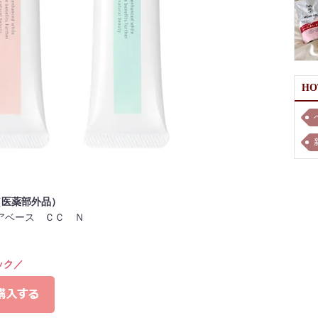
H
C（医薬部外品）
アベース ＣＣ Ｎ
ック／