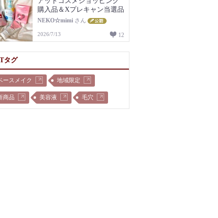
アットコスメショッピング
購入品＆Xプレキャン当選品
NEKO☆mimi
さん
2026/7/13
12
OTタグ
ベースメイク
地域限定
新商品
美容液
毛穴