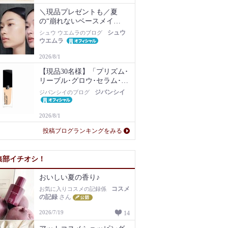
＼現品プレゼントも／夏
の“崩れないベースメイ
ク”は名品化粧下地から！毛
シュウ
シュウ ウエムラのブログ
穴・ベタつき・乾燥知らず
ウエムラ
の肌に
2026/8/1
【現品30名様】「プリズム･
リーブル･グロウ･セラム･フ
ァンデーション」1N現品を
ジバンシイ
ジバンシイのブログ
プレゼント！
2026/8/1
投稿ブログランキングをみる
集部イチオシ！
おいしい夏の香り♪
コスメ
お気に入りコスメの記録係
の記録
さん
2026/7/19
14