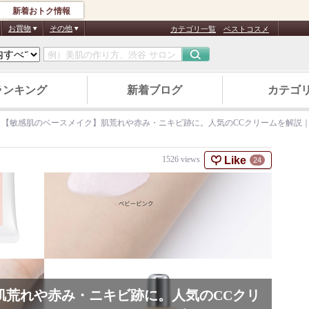
新着おトク情報
お買物
その他
カテゴリ一覧
ベストコスメ
ランキング
新着ブログ
カテゴ
【敏感肌のベースメイク】肌荒れや赤み・ニキビ跡に。人気のCCクリームを解説
Like
1526
views
24
肌荒れや赤み・ニキビ跡に。人気のCCクリ