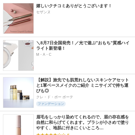
嬉しいクチコミありがとうございます！
セザンヌ
＼8月7日全国発売！／光で遊ぶ”おもち”質感ハイ
ライト新登場！
M・A・C
【解説】旅先でも肌荒れしないスキンケアセット
と1軍ベースメイクのご紹介 ミニサイズで持ち運
びも◎
クレ・ド・ポー ボーテ
ファンデーション
眉毛をしっかり染めてくれるので、眉の存在感を
自然に和らげてくれます。ブラシが小さめで塗り
やすく、地肌に付きにくいところ…