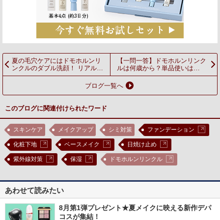
夏の毛穴ケアにはドモホルンリ
【一問一答】ドモホルンリンク
ンクルのダブル洗顔！ リアルな
ルは何歳から？単品使いは
口コミも紹介
OK？みなさんの素朴な疑問に
お答えします
ブログ一覧へ
このブログに関連付けられたワード
スキンケア
メイクアップ
シミ対策
ファンデーション
化粧下地
ベースメイク
日焼け止め
紫外線対策
保湿
ドモホルンリンクル
あわせて読みたい
8月第1弾プレゼント★夏メイクに映える新作デパ
コスが集結！