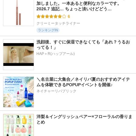
加しました。一本あると便利なカラーです。 
2026.7 追記… ちょっと淡いけどどう…
6
クリーミータッチライナー
ランキングIN
洗顔後、すぐに保湿できなくても「あれ？うるお
ってる！」 
HAP＋R(ハップアール)
＼名古屋に大集合／ネイリパ夏のおすすめアイテ
ムを体験できるPOPUPイベントを開催♪
ネイチャーリパブリック
洋梨＆イングリッシュペアー×フローラルの香りま
とめ