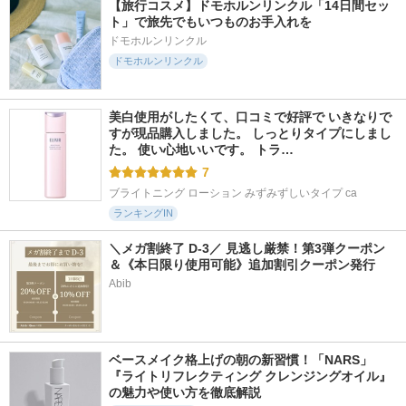
【旅行コスメ】ドモホルンリンクル「14日間セッ
ト」で旅先でもいつものお手入れを
ドモホルンリンクル
ドモホルンリンクル
美白使用がしたくて、口コミで好評で いきなりで
すが現品購入しました。 しっとりタイプにしまし
た。 使い心地いいです。 トラ…
7
ブライトニング ローション みずみずしいタイプ ca
ランキングIN
＼メガ割終了 D-3／ 見逃し厳禁！第3弾クーポン
＆《本日限り使用可能》追加割引クーポン発行
Abib
ベースメイク格上げの朝の新習慣！「NARS」
『ライトリフレクティング クレンジングオイル』
の魅力や使い方を徹底解説