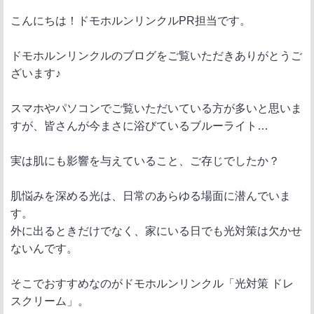
ポ
シ
送
こんにちは！ドモホルンリンクルPR担当です。
ス
ェ
る
ト
ア
ドモホルンリンクルのブログをご覧いただきありがとうご
ざいます♪
スマホやパソコンでご覧いただいている方が多いと思いま
すが、皆さんが今まさに浴びているブルーライト…
実は肌にも影響を与えていること、ご存じでしたか？
肌悩みを深める光は、日常のあらゆる場面に潜んでいま
す。
外に出るときだけでなく、家にいる日でも光対策は欠かせ
ないんです。
そこでおすすめなのがドモホルンリンクル「光対策 ドレ
スクリーム」。