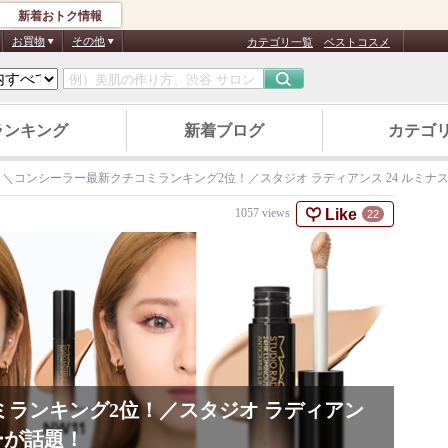
新着おトク情報
お買物
その他
カテゴリ一覧
ベストコスメ
ランキング
新着ブログ
カテゴ
＼コンシーラー最新クチコミランキング2位！／スタジオ ラディアンス 24 ルミナ
Like
1057
views
22
ランキング2位！／スタジオ ラディアン
ラーが話題！