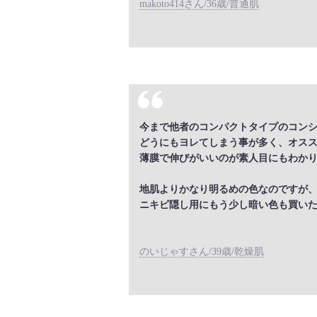
makoto414さん/36歳/普通肌
今まで他者のコンパクトタイプのコン
どうにもヨレてしまう事が多く、オス
薄膜で伸びがいいのが素人目にもわか
地肌よりかなり明るめの色なのですが
ニキビ隠し用にもう少し暗い色も買い
のいじゃすさん/39歳/乾燥肌