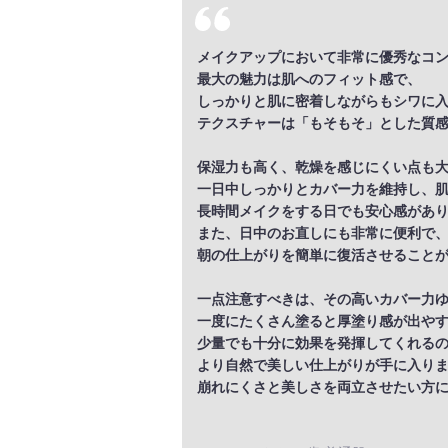
メイクアップにおいて非常に優秀なコ
最大の魅力は肌へのフィット感で、
しっかりと肌に密着しながらもシワに
テクスチャーは「もそもそ」とした質
保湿力も高く、乾燥を感じにくい点も
一日中しっかりとカバー力を維持し、
長時間メイクをする日でも安心感があ
また、日中のお直しにも非常に便利で
朝の仕上がりを簡単に復活させること
一点注意すべきは、その高いカバー力
一度にたくさん塗ると厚塗り感が出や
少量でも十分に効果を発揮してくれる
より自然で美しい仕上がりが手に入り
崩れにくさと美しさを両立させたい方