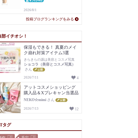
2026/8/1
投稿ブログランキングをみる
集部イチオシ！
保湿もできる！ 真夏のメイ
ク崩れ対策アイテム3選
きらきらの源は美容とコスメ写真
ショコラ（美容とコスメ写真）
さん
2026/7/11
4
アットコスメショッピング
購入品＆Xプレキャン当選品
NEKO☆mimi
さん
2026/7/13
12
OTタグ
新作
毛穴