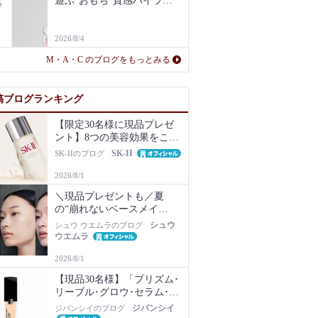
遊ぶ”おもち”質感ハイライ
ト新登場！
2026/8/4
M・A・C のブログをもっとみる
稿ブログランキング
【限定30名様に現品プレゼ
ント】8つの美容効果をこの
1本で【新美容液キット再販
SK-II
SK-IIのブログ
Newsも】
2026/8/1
＼現品プレゼントも／夏
の“崩れないベースメイ
ク”は名品化粧下地から！毛
シュウ
シュウ ウエムラのブログ
穴・ベタつき・乾燥知らず
ウエムラ
の肌に
2026/8/1
【現品30名様】「プリズム･
リーブル･グロウ･セラム･フ
ァンデーション」1N現品を
ジバンシイ
ジバンシイのブログ
プレゼント！