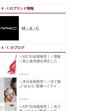
・A・Cのブランド情報
M・A・C
・A・C のブログ
＼8月7日全国発売！／洒落
っ気と血色感を両立したリ
ップバーム、人気だった限
定2色が定番色として復活！
2026/8/7
＼本日全国発売！／光で遊
ぶ”おもち”質感ハイライ
ト、M･A･Cアーティストた
ちがトライ！
2026/8/7
＼8月7日全国発売！／光で