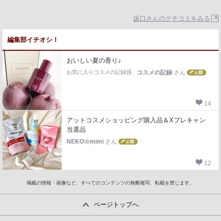
坂口さんのクチコミをみる
編集部イチオシ！
おいしい夏の香り♪
お気に入りコスメの記録係
コスメの記録
さん
14
アットコスメショッピング購入品＆Xプレキャン
当選品
NEKO☆mimi
さん
12
掲載の情報・画像など、すべてのコンテンツの無断複写、転載を禁じます。
ページトップへ