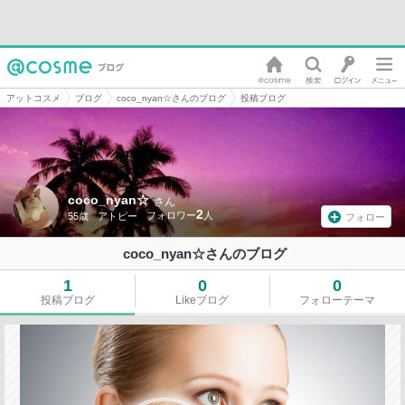
アットコスメ
ブログ
coco_nyan☆さんのブログ
投稿ブログ
coco_nyan☆
さん
2
55歳
アトピー
フォロー
coco_nyan☆さんのブログ
1
0
0
投稿ブログ
Likeブログ
フォローテーマ