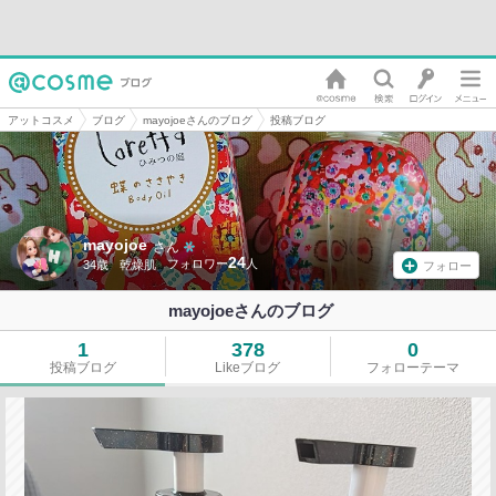
アットコスメ
ブログ
mayojoeさんのブログ
投稿ブログ
mayojoe
さん
24
34歳
乾燥肌
フォロー
mayojoeさんのブログ
1
378
0
投稿ブログ
Likeブログ
フォローテーマ