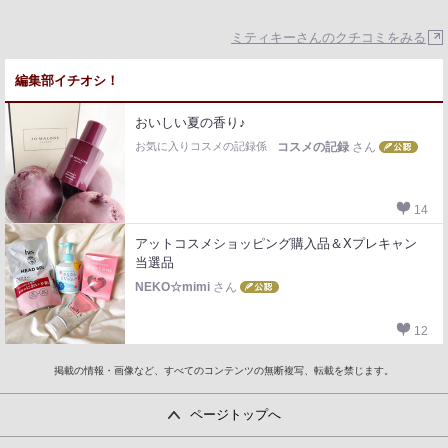
ミティキーさんのクチコミをみる
編集部イチオシ！
おいしい夏の香り♪
お気に入りコスメの記録係
コスメの記録
さん
14
アットコスメショッピング購入品＆Xプレキャン
当選品
NEKO☆mimi
さん
12
掲載の情報・画像など、すべてのコンテンツの無断複写、転載を禁じます。
ページトップへ