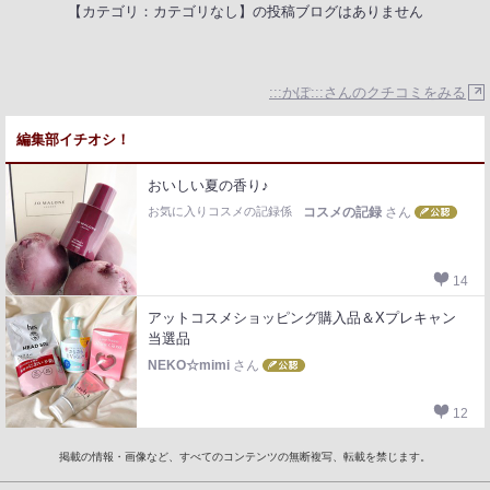
【カテゴリ：カテゴリなし】の投稿ブログはありません
:::かぽ:::さんのクチコミをみる
編集部イチオシ！
おいしい夏の香り♪
お気に入りコスメの記録係
コスメの記録
さん
14
アットコスメショッピング購入品＆Xプレキャン
当選品
NEKO☆mimi
さん
12
掲載の情報・画像など、すべてのコンテンツの無断複写、転載を禁じます。