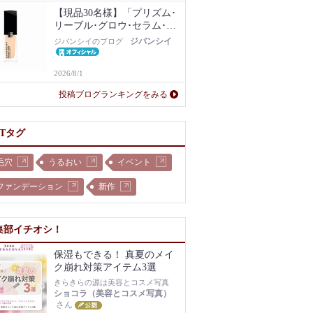
【現品30名様】「プリズム･
リーブル･グロウ･セラム･フ
ァンデーション」1N現品を
ジバンシイ
ジバンシイのブログ
プレゼント！
2026/8/1
投稿ブログランキングをみる
OTタグ
毛穴
うるおい
イベント
ファンデーション
新作
集部イチオシ！
保湿もできる！ 真夏のメイ
ク崩れ対策アイテム3選
きらきらの源は美容とコスメ写真
ショコラ（美容とコスメ写真）
さん