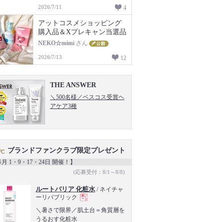
2026/7/11
4
アットコスメショッピング
購入品＆Xプレキャン当選品
NEKO☆mimi
さん
2026/7/13
12
THE ANSWER
＼500名様／ベスコス受賞ヘ
アケア3種
ブランドファンクラブ限定プレゼント
月 1・9・17・24日 開催！】
(応募受付：8/1～8/8)
ルートバリア 化粧水
/ ネイチャ
ーリパブリック
現
＼暑さで限界／肌土台＝角質層を
うるおす化粧水
品