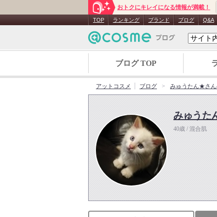
おトクにキレイになる情報が満載！
TOP
ランキング
ブランド
ブログ
Q&A
ブログ TOP
アットコスメ
ブログ
みゅうたん★さん
みゅうた
40歳 / 混合肌