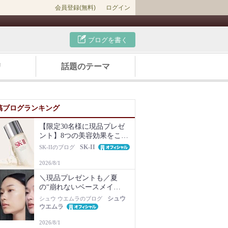
会員登録(無料)
ログイン
ブログを書く
リ
話題のテーマ
稿ブログランキング
【限定30名様に現品プレゼ
ント】8つの美容効果をこの
1本で【新美容液キット再販
SK-II
SK-IIのブログ
Newsも】
2026/8/1
＼現品プレゼントも／夏
の“崩れないベースメイ
ク”は名品化粧下地から！毛
シュウ
シュウ ウエムラのブログ
穴・ベタつき・乾燥知らず
ウエムラ
の肌に
2026/8/1