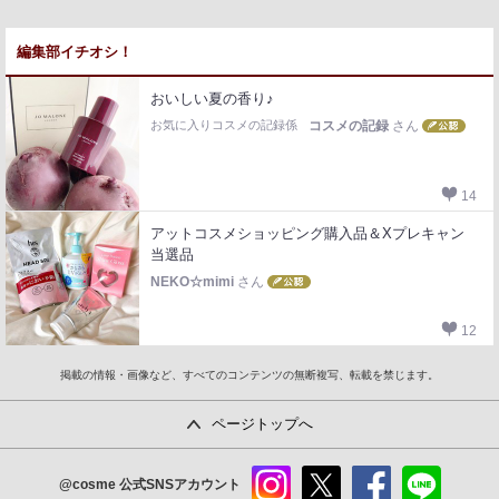
編集部イチオシ！
おいしい夏の香り♪
お気に入りコスメの記録係
コスメの記録
さん
14
アットコスメショッピング購入品＆Xプレキャン
当選品
NEKO☆mimi
さん
12
掲載の情報・画像など、すべてのコンテンツの無断複写、転載を禁じます。
ページトップへ
@cosme
公式SNSアカウント