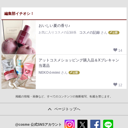
編集部イチオシ！
おいしい夏の香り♪
お気に入りコスメの記録係
コスメの記録
さん
14
アットコスメショッピング購入品＆Xプレキャン
当選品
NEKO☆mimi
さん
12
掲載の情報・画像など、すべてのコンテンツの無断複写、転載を禁じます。
ページトップへ
@cosme
公式SNSアカウント