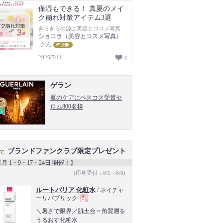
保湿もできる！ 真夏のメイ
ク崩れ対策アイテム3選
きらきらの源は美容とコスメ写真
ショコラ（美容とコスメ写真）
さん
2026/7/11
4
ゲラン
夏のケアにベスコス受賞セ
ロム800名様
ブランドファンクラブ限定プレゼント
月 1・9・17・24日 開催！】
(応募受付：8/1～8/8)
ルートバリア 化粧水
/ ネイチャ
ーリパブリック
現
＼暑さで限界／肌土台＝角質層を
うるおす化粧水
品