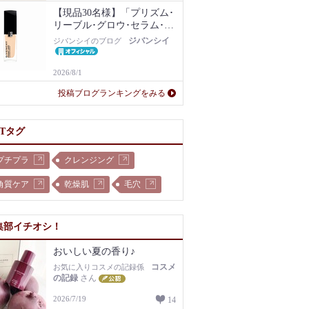
【現品30名様】「プリズム･
リーブル･グロウ･セラム･フ
ァンデーション」1N現品を
ジバンシイ
ジバンシイのブログ
プレゼント！
2026/8/1
投稿ブログランキングをみる
OTタグ
プチプラ
クレンジング
角質ケア
乾燥肌
毛穴
集部イチオシ！
おいしい夏の香り♪
コスメ
お気に入りコスメの記録係
の記録
さん
2026/7/19
14