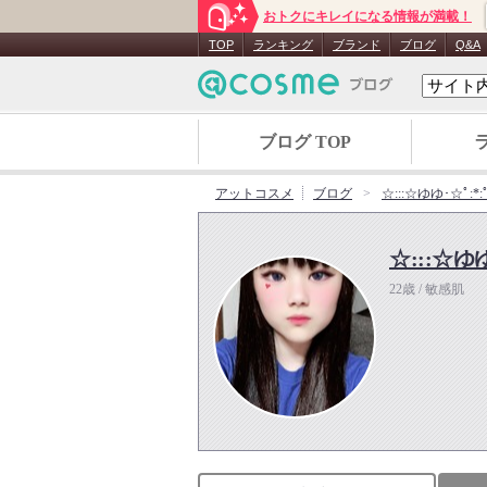
おトクにキレイになる情報が満載！
TOP
ランキング
ブランド
ブログ
Q&A
ブログ TOP
アットコスメ
ブログ
☆:::☆ゆゆ･☆ﾟ:
☆:::☆ゆゆ
22歳 / 敏感肌