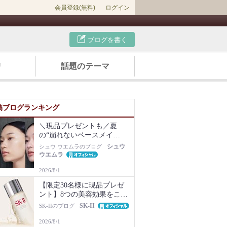
会員登録(無料)
ログイン
ブログを書く
リ
話題のテーマ
稿ブログランキング
＼現品プレゼントも／夏
の“崩れないベースメイ
ク”は名品化粧下地から！毛
シュウ
シュウ ウエムラのブログ
穴・ベタつき・乾燥知らず
ウエムラ
の肌に
2026/8/1
【限定30名様に現品プレゼ
ント】8つの美容効果をこの
1本で【新美容液キット再販
SK-II
SK-IIのブログ
Newsも】
2026/8/1