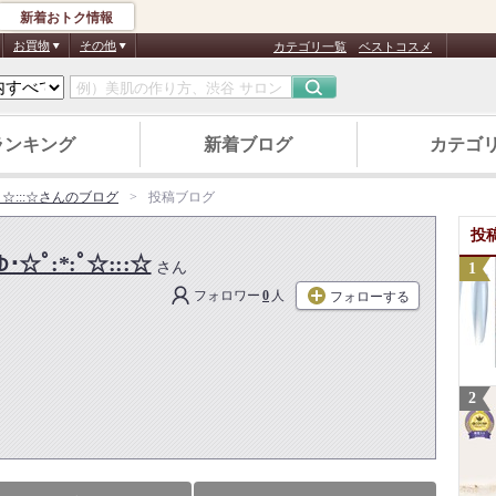
新着おトク情報
お買物
その他
カテゴリ一覧
ベストコスメ
ランキング
新着ブログ
カテゴ
*:ﾟ☆:::☆さんのブログ
投稿ブログ
投
･☆ﾟ:*:ﾟ☆:::☆
さん
フォロワー
0
人
フォローする