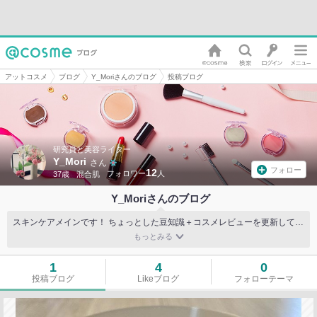
アットコスメ
ブログ
Y_Moriさんのブログ
投稿ブログ
研究員と美容ライター
Y_Mori
さん
フォロー
12
37歳
混合肌
Y_Moriさんのブログ
スキンケアメインです！ ちょっとした豆知識＋コスメレビューを更新していきます^_^
1
4
0
投稿ブログ
Likeブログ
フォローテーマ