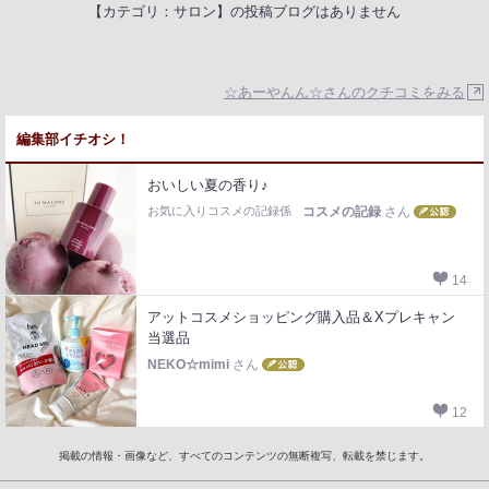
【カテゴリ：サロン】の投稿ブログはありません
☆あーやんん☆さんのクチコミをみる
編集部イチオシ！
おいしい夏の香り♪
お気に入りコスメの記録係
コスメの記録
さん
14
アットコスメショッピング購入品＆Xプレキャン
当選品
NEKO☆mimi
さん
12
掲載の情報・画像など、すべてのコンテンツの無断複写、転載を禁じます。