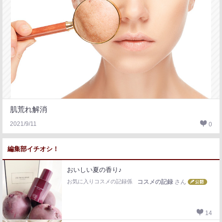
肌荒れ解消
2021/9/11
0
編集部イチオシ！
おいしい夏の香り♪
お気に入りコスメの記録係
コスメの記録
さん
14