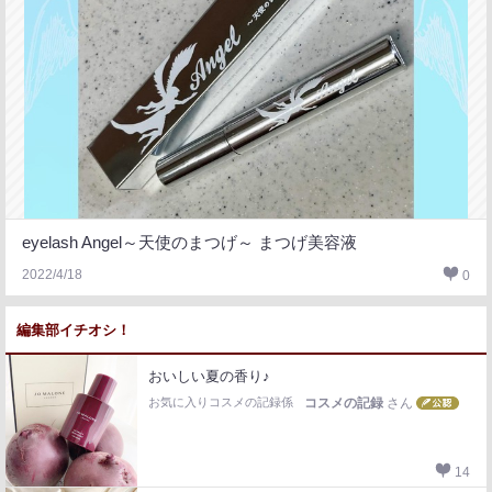
eyelash Angel～天使のまつげ～ まつげ美容液
2022/4/18
0
編集部イチオシ！
おいしい夏の香り♪
お気に入りコスメの記録係
コスメの記録
さん
14