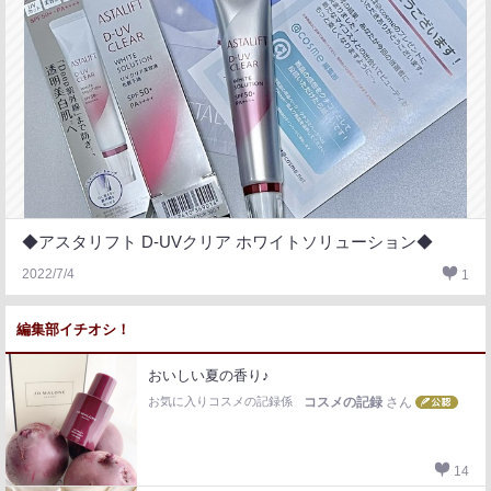
◆アスタリフト D-UVクリア ホワイトソリューション◆
2022/7/4
1
編集部イチオシ！
おいしい夏の香り♪
お気に入りコスメの記録係
コスメの記録
さん
14