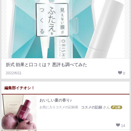
折式 効果と口コミは？ 悪評も調べてみた
2022/6/11
0
編集部イチオシ！
おいしい夏の香り♪
お気に入りコスメの記録係
コスメの記録
さん
14