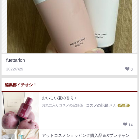
fuettarich
2022/7/29
0
編集部イチオシ！
おいしい夏の香り♪
お気に入りコスメの記録係
コスメの記録
さん
14
アットコスメショッピング購入品＆Xプレキャン