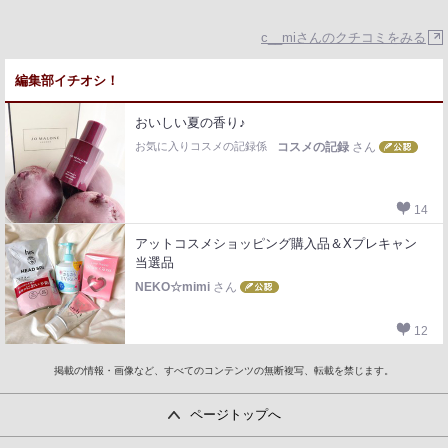
c__miさんのクチコミをみる
編集部イチオシ！
おいしい夏の香り♪
お気に入りコスメの記録係
コスメの記録
さん
14
アットコスメショッピング購入品＆Xプレキャン
当選品
NEKO☆mimi
さん
12
掲載の情報・画像など、すべてのコンテンツの無断複写、転載を禁じます。
ページトップへ