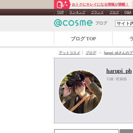
おトクにキレイになる情報が満載！
TOP
ランキング
ブランド
ブログ
Q&A
ブログ TOP
アットコスメ
ブログ
harupi_phさんの
harupi_ph
32歳 / 乾燥肌