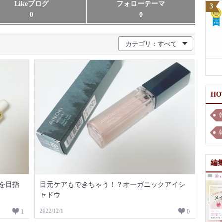
Likeブログ
フォローテーマ
0
0
カテゴリ：すべて
H
編
を目指
目元ケアもできちゃう！？オーガニックアイシ
ャドウ
2022/12/1
1
0