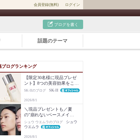
会員登録(無料)
ログイン
ブログを書く
リ
話題のテーマ
稿ブログランキング
【限定30名様に現品プレゼ
ント】8つの美容効果をこの
1本で【新美容液キット再販
SK-II
SK-IIのブログ
Newsも】
2026/8/1
＼現品プレゼントも／夏
の“崩れないベースメイ
ク”は名品化粧下地から！毛
シュウ
シュウ ウエムラのブログ
穴・ベタつき・乾燥知らず
ウエムラ
の肌に
2026/8/1