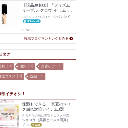
【現品30名様】「プリズム･
リーブル･グロウ･セラム･フ
ァンデーション」1N現品を
ジバンシイ
ジバンシイのブログ
プレゼント！
2026/8/1
投稿ブログランキングをみる
OTタグ
乾燥
毛穴
角質ケア
韓国コスメ
洗顔
集部イチオシ！
保湿もできる！ 真夏のメイ
ク崩れ対策アイテム3選
きらきらの源は美容とコスメ写真
ショコラ（美容とコスメ写真）
さん