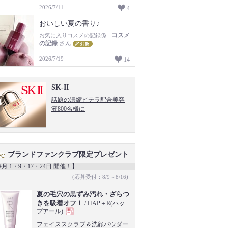
2026/7/11
4
おいしい夏の香り♪
コスメ
お気に入りコスメの記録係
の記録
さん
2026/7/19
14
SK-II
話題の濃縮ピテラ配合美容
液800名様に
ブランドファンクラブ限定プレゼント
月 1・9・17・24日 開催！】
(応募受付：8/9～8/16)
夏の毛穴の黒ずみ汚れ・ざらつ
きを吸着オフ！
/ HAP＋R(ハッ
プアール)
現
フェイススクラブ＆洗顔パウダー