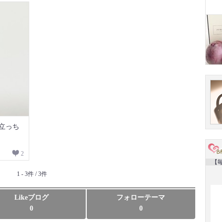
立っち
2
【毎
1 - 3件 / 3件
Likeブログ
フォローテーマ
0
0