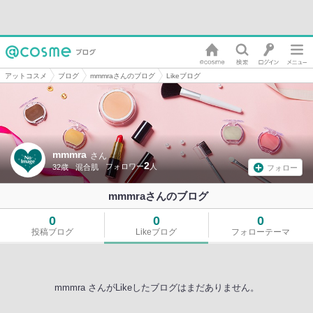
アットコスメ
ブログ
mmmraさんのブログ
Likeブログ
mmmra
さん
2
32歳
混合肌
フォロー
mmmraさんのブログ
0
0
0
投稿ブログ
Likeブログ
フォローテーマ
mmmra さんがLikeしたブログはまだありません。