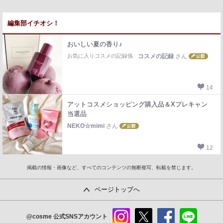
編集部イチオシ！
おいしい夏の香り♪
お気に入りコスメの記録係
コスメの記録
さん
14
アットコスメショッピング購入品＆Xプレキャン
当選品
NEKO☆mimi
さん
12
掲載の情報・画像など、すべてのコンテンツの無断複写、転載を禁じます。
ページトップへ
@cosme
公式SNSアカウント