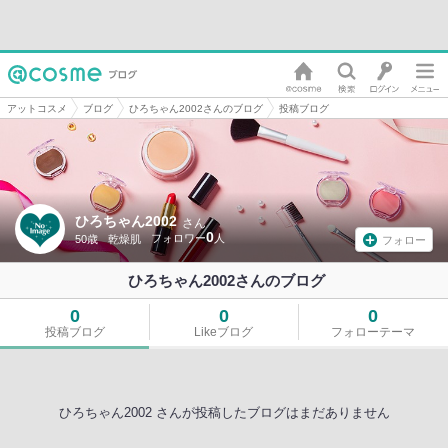
アットコスメ
ブログ
ひろちゃん2002さんのブログ
投稿ブログ
ひろちゃん2002
さん
0
50歳
乾燥肌
フォロー
ひろちゃん2002さんのブログ
0
0
0
投稿ブログ
Likeブログ
フォローテーマ
ひろちゃん2002 さんが投稿したブログはまだありません