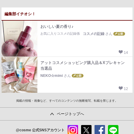
編集部イチオシ！
おいしい夏の香り♪
お気に入りコスメの記録係
コスメの記録
さん
14
アットコスメショッピング購入品＆Xプレキャン
当選品
NEKO☆mimi
さん
12
掲載の情報・画像など、すべてのコンテンツの無断複写、転載を禁じます。
ページトップへ
@cosme
公式SNSアカウント