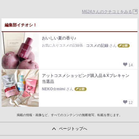
M624さんのクチコミをみる
編集部イチオシ！
おいしい夏の香り♪
お気に入りコスメの記録係
コスメの記録
さん
14
アットコスメショッピング購入品＆Xプレキャン
当選品
NEKO☆mimi
さん
12
掲載の情報・画像など、すべてのコンテンツの無断複写、転載を禁じます。
ページトップへ