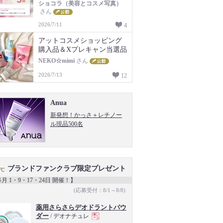
ショコラ（美容とコスメ写真）
さん
2026/7/11
4
アットコスメショッピング
購入品＆Xプレキャン当選品
NEKO☆mimi
さん
2026/7/13
12
Anua
新発想！かっさ＋レチノー
ル現品500名
ブランドファンクラブ限定プレゼント
月 1・9・17・24日 開催！】
(応募受付：8/1～8/8)
薬用さらさらデオドラントパウ
ダー
/ デオナチュレ