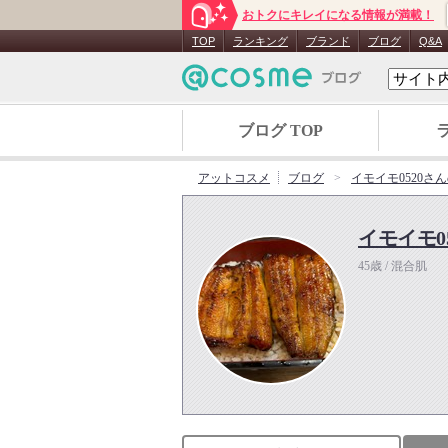
おトクにキレイになる情報が満載！
TOP
ランキング
ブランド
ブログ
Q&A
ブログ TOP
アットコスメ
ブログ
イモイモ0520さ
イモイモ05
45歳 / 混合肌