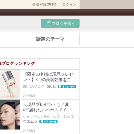
会員登録(無料)
ログイン
ブログを書く
リ
話題のテーマ
稿ブログランキング
【限定30名様に現品プレゼ
ント】8つの美容効果をこの
1本で【新美容液キット再販
SK-II
SK-IIのブログ
Newsも】
2026/8/1
＼現品プレゼントも／夏
の“崩れないベースメイ
ク”は名品化粧下地から！毛
シュウ
シュウ ウエムラのブログ
穴・ベタつき・乾燥知らず
ウエムラ
の肌に
2026/8/1