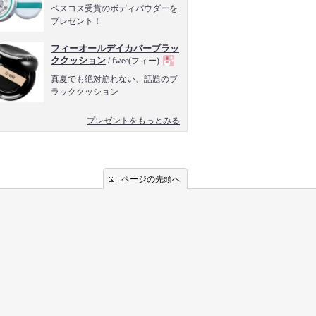
現
ベスコス受賞のボディパウダーを
プレゼント！
品
フィーオールデイカバーブラッ
ククッション
/ fwee(フィー)
現
真夏でも絶対崩れない、話題のブ
ラッククッション
品
プレゼントをもっとみる
ページの先頭へ