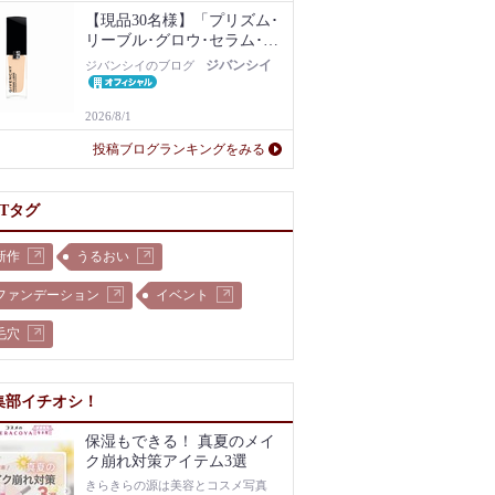
【現品30名様】「プリズム･
リーブル･グロウ･セラム･フ
ァンデーション」1N現品を
ジバンシイ
ジバンシイのブログ
プレゼント！
2026/8/1
投稿ブログランキングをみる
OTタグ
新作
うるおい
ファンデーション
イベント
毛穴
集部イチオシ！
保湿もできる！ 真夏のメイ
ク崩れ対策アイテム3選
きらきらの源は美容とコスメ写真