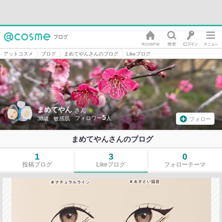
アットコスメ
ブログ
まめてやんさんのブログ
Likeブログ
まめてやん
さん
5
38歳
敏感肌
フォロー
まめてやんさんのブログ
1
3
0
投稿ブログ
Likeブログ
フォローテーマ