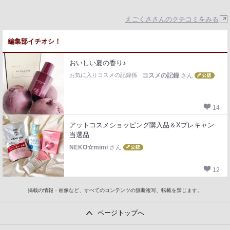
えごくささんのクチコミをみる
編集部イチオシ！
おいしい夏の香り♪
お気に入りコスメの記録係
コスメの記録
さん
14
アットコスメショッピング購入品＆Xプレキャン
当選品
NEKO☆mimi
さん
12
掲載の情報・画像など、すべてのコンテンツの無断複写、転載を禁じます。
ページトップへ