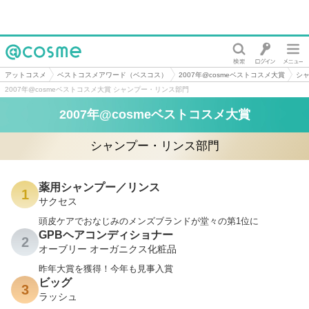
@cosme
アットコスメ
ベストコスメアワード（ベスコス）
2007年@cosmeベストコスメ大賞
シ
2007年@cosmeベストコスメ大賞 シャンプー・リンス部門
2007年@cosmeベストコスメ大賞
シャンプー・リンス部門
薬用シャンプー／リンス
1
サクセス
頭皮ケアでおなじみのメンズブランドが堂々の第1位に
GPBヘアコンディショナー
2
オーブリー オーガニクス化粧品
昨年大賞を獲得！今年も見事入賞
ビッグ
3
ラッシュ