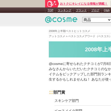
おトクにキレイになる情報が満載！
TOP
ランキング
ブランド
ブログ
Q&A
2008年上半期ベストヒットコスメ
アットコスメ
>
ベストコスメアワード（ベスコス
2008年
@cosmeに寄せられたクチコミが7月
みなさんからいただいたクチコミのな
イテムをピックアップした部門別ランキ
生するかもしれませんね！ あなたが使っ
部門賞
スキンケア部門
ベースメイク部門