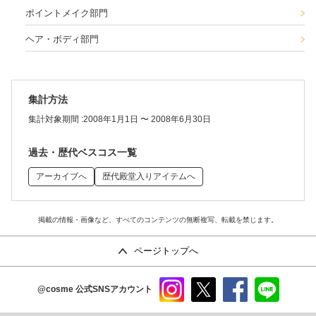
ポイントメイク部門
ヘア・ボディ部門
集計方法
集計対象期間 :
2008年1月1日 〜 2008年6月30日
過去・歴代ベスコス一覧
アーカイブへ
歴代殿堂入りアイテムへ
掲載の情報・画像など、すべてのコンテンツの無断複写、転載を禁じます。
ページトップへ
@cosme
公式SNSアカウント
instag
x
faceb
line