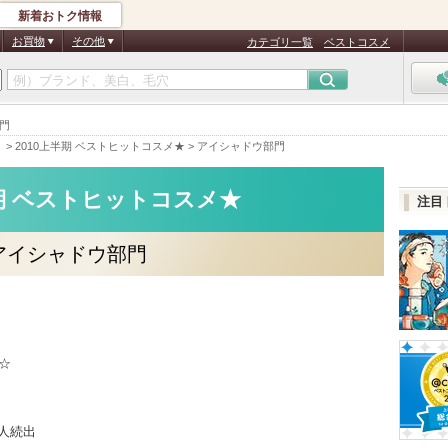
新着おトク情報
お買物
その他
カテゴリ一覧
ベストコスメ
部門
）
>
2010上半期 ベストヒットコスメ★
>
アイシャドウ部門
半期 ベストヒットコスメ★
注目
アイシャドウ部門
☆
人続出