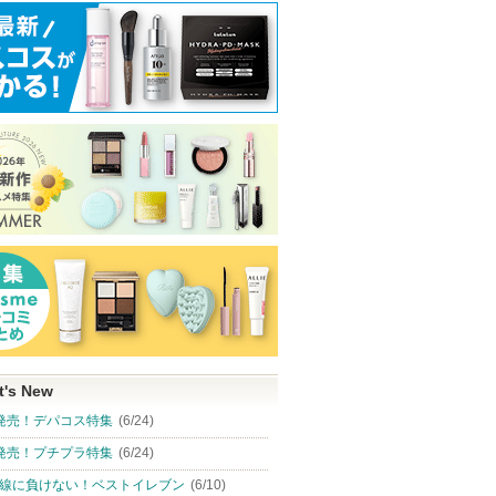
t's New
発売！デパコス特集
(6/24)
発売！プチプラ特集
(6/24)
線に負けない！ベストイレブン
(6/10)