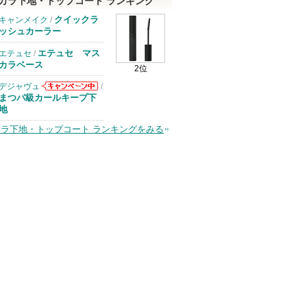
カラ下地・トップコート ランキング
クイックラ
キャンメイク
/
ッシュカーラー
エテュセ マス
エテュセ
/
カラベース
2位
デジャヴュ
/
デジャヴュから
まつパ級カールキープ下
のお知らせがあ
地
ります
ラ下地・トップコート ランキングをみる