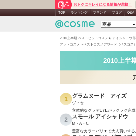
おトクにキレイになる情報が満載！
TOP
ランキング
ブランド
ブログ
Q&A
2010上半期 ベストヒットコスメ★ アイシャドウ
アットコスメ
>
ベストコスメアワード（ベスコス
2010上
グラムヌード アイズ
1
ヴィセ
立体的なグラデEYEがラクラク完成
スモール アイシャドウ
2
M・A・C
豊富なカラーバリエで大人買いする