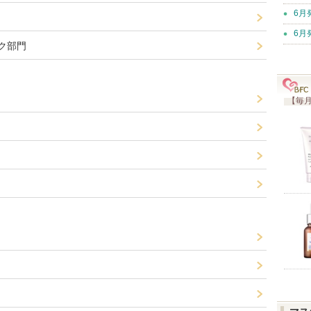
6月
6月
ク部門
【毎月