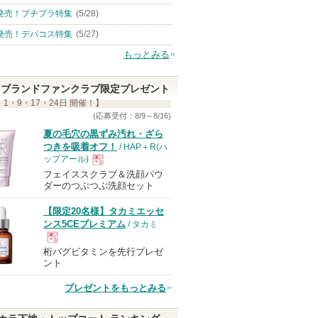
発売！プチプラ特集
(5/28)
発売！デパコス特集
(5/27)
もっとみる
ブランドファンクラブ限定プレゼント
 1・9・17・24日 開催！】
(応募受付：8/9～8/16)
夏の毛穴の黒ずみ汚れ・ざら
つきを吸着オフ！
/ HAP＋R(ハ
ップアール)
フェイススクラブ＆洗顔パウ
現
ダーのつぶつぶ洗顔セット
【限定20名様】タカミエッセ
品
ンス5CEプレミアム
/ タカミ
桁バグビタミンを先行プレゼ
現
ント
プレゼントをもっとみる
品